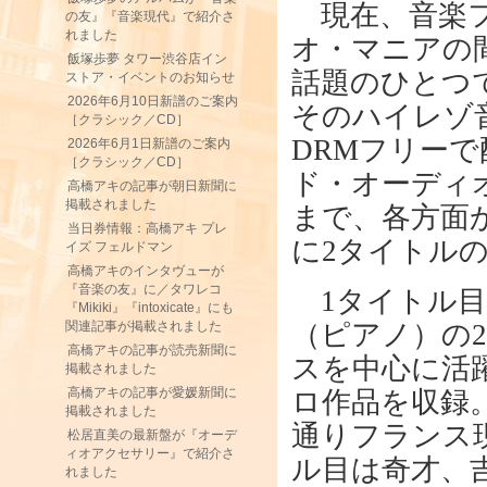
現在、音楽フ
の友』『音楽現代』で紹介さ
れました
オ・マニアの
飯塚歩夢 タワー渋谷店イン
話題のひとつ
ストア・イベントのお知らせ
2026年6月10日新譜のご案内
そのハイレゾ
［クラシック／CD］
DRMフリー
2026年6月1日新譜のご案内
［クラシック／CD］
ド・オーディ
高橋アキの記事が朝日新聞に
掲載されました
まで、各方面
当日券情報：高橋アキ プレ
に2タイトル
イズ フェルドマン
高橋アキのインタヴューが
『音楽の友』に／タワレコ
1タイトル目
『Mikiki』『intoxicate』にも
（ピアノ）の
関連記事が掲載されました
高橋アキの記事が読売新聞に
スを中心に活
掲載されました
高橋アキの記事が愛媛新聞に
ロ作品を収録
掲載されました
通りフランス
松居直美の最新盤が『オーデ
ィオアクセサリー』で紹介さ
ル目は奇才、
れました