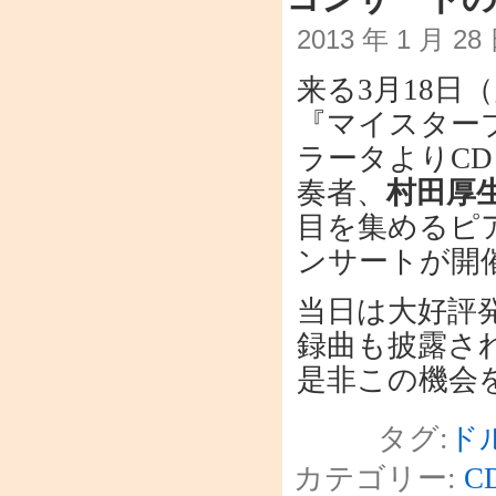
2013 年 1 月 2
来る3月18日
『マイスター
ラータよりC
奏者、
村田厚
目を集めるピ
ンサートが開
当日は大好評
録曲も披露さ
是非この機会
タグ:
ド
カテゴリー:
C