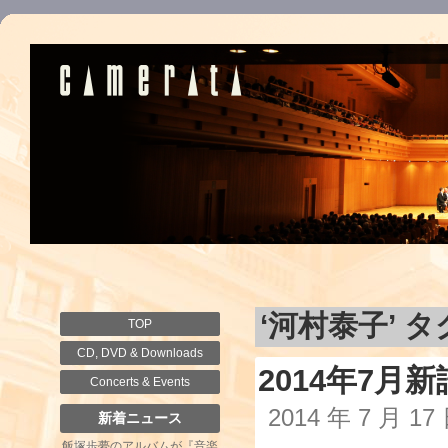
‘河村泰子’ 
TOP
CD, DVD & Downloads
2014年7
Concerts & Events
2014 年 7 月 1
新着ニュース
飯塚歩夢のアルバムが『音楽