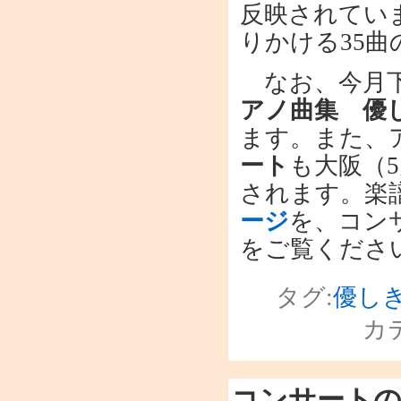
反映されてい
りかける35
なお、今月下
アノ曲集 優し
ます。また、
ート
も大阪（5
されます。楽
ージ
を、コン
をご覧くださ
タグ:
優し
カ
コンサートの