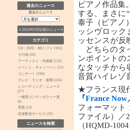
ピアノ作品集
過去のニュース
する、まさに
過去のニュース
泰子（ピアノ
ッシヴロック
2012年3月以前のニュース
ッセンスが反
カテゴリ
どちらのタイ
CD・DVD・BDソフト
(363)
その他
(35)
ンポイントの
アーティスト・作曲家
(132)
なタッチから収録
イベント・キャンペーン
(22)
コンサート
(298)
音質ハイレゾ
テレビ・ラジオ・新聞
(240)
レコーディング・ニュース
★フランス現代
(27)
『France N
一柳慧コンテンポラリー賞
(6)
フォーマット
受賞
(14)
音楽配信サービス
(35)
ファイル）／24
ニュースを検索
（HQMD-100