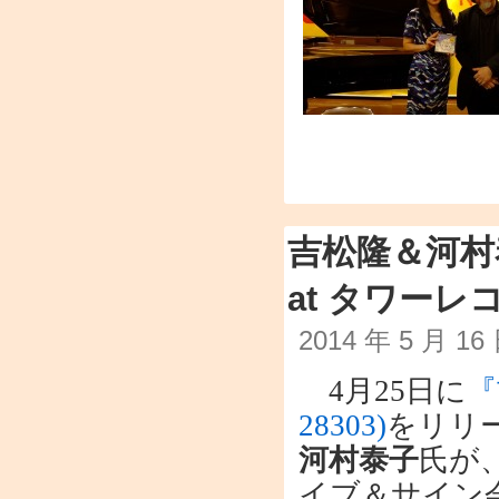
吉松隆＆河村
at タワーレ
2014 年 5 月 1
4月25日に
『
28303)
をリリ
河村泰子
氏が
イブ＆サイン