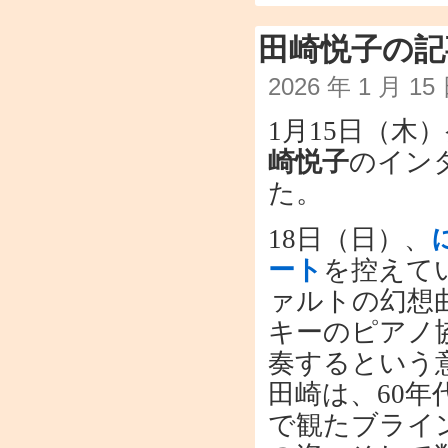
田崎悦子の記
2026 年 1 月 1
1月15日（木
崎悦子
のイン
た。
18日（日）、
ート
を控えて
ァルトの幻想
キーのピアノ
奏するという
田崎は、60
で観たブライ