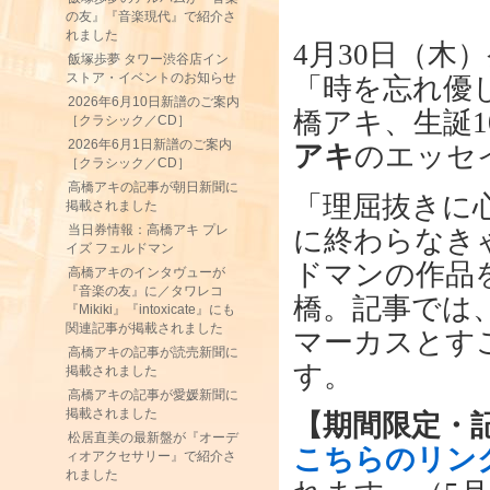
の友』『音楽現代』で紹介さ
れました
4月30日（木
飯塚歩夢 タワー渋谷店イン
ストア・イベントのお知らせ
「時を忘れ優
2026年6月10日新譜のご案内
橋アキ、生誕1
［クラシック／CD］
2026年6月1日新譜のご案内
アキ
のエッセ
［クラシック／CD］
高橋アキの記事が朝日新聞に
「理屈抜きに
掲載されました
当日券情報：高橋アキ プレ
に終わらなき
イズ フェルドマン
ドマンの作品
高橋アキのインタヴューが
『音楽の友』に／タワレコ
橋。記事では
『Mikiki』『intoxicate』にも
関連記事が掲載されました
マーカスとす
高橋アキの記事が読売新聞に
す。
掲載されました
高橋アキの記事が愛媛新聞に
掲載されました
【期間限定・
松居直美の最新盤が『オーデ
こちらのリン
ィオアクセサリー』で紹介さ
れました