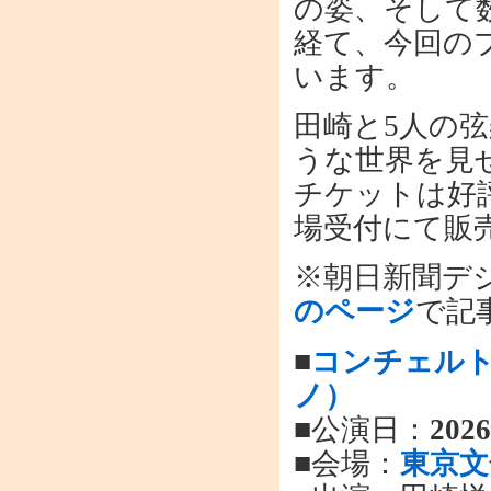
の姿、そして
経て、今回の
います。
田崎と5人の
うな世界を見
チケットは好評
場受付にて販
※朝日新聞デ
のページ
で記
■
コンチェル
ノ）
■公演日：
202
■会場：
東京文