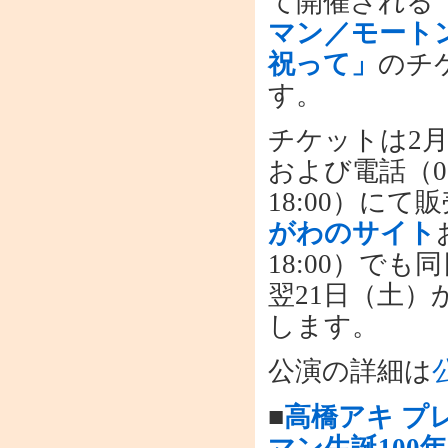
て開催される
マン／モートン
祝って」
のチ
す。
チケットは2月
および電話（03-
18:00）に
がわのサイト
18:00）で
翌21日（土）
します。
公演の詳細は
■
高橋アキ プ
マン生誕100