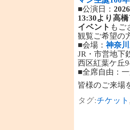
■公演日：
202
13:30より
イベント
もご
観覧ご希望の
■会場：
神奈川
JR・市営地下
西区紅葉ケ丘9-
■全席自由：一般
皆様のご来場
タグ:
チケット