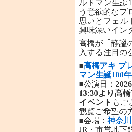
ルドマン生誕
う意欲的なプ
思いとフェル
興味深いイン
高橋が「静謐
入する注目の
■
高橋アキ プ
マン生誕100
■公演日：
202
13:30より
イベント
もご
観覧ご希望の
■会場：
神奈川
JR・市営地下