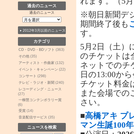
れます。（5月1
過去のニュース
※朝日新聞デ
過去のニュース
期間終了後も
2012年3月以前のニュース
す。
カテゴリ
5月2日（土）
CD・DVD・BDソフト
(363)
のチケットは
その他
(35)
ネットでのチ
アーティスト・作曲家
(132)
イベント・キャンペーン
(22)
日の13:00
コンサート
(298)
チケット料金
テレビ・ラジオ・新聞
(240)
レコーディング・ニュース
また会場での
(27)
さい。
一柳慧コンテンポラリー賞
(6)
受賞
(14)
■
高橋アキ プ
音楽配信サービス
(35)
マン生誕100
ニュースを検索