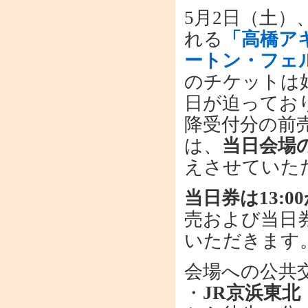
5月2日（土
れる
「高橋ア
ートン・フェル
のチケットは
日が迫っており
降受付分の前
は、
当日会場
えさせていた
当日券は13:
売および当日
いただきます
会場への公共
・
JR京浜東北