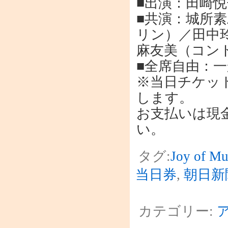
■出演：田崎
■共演：城所
リン）／田中
麻友美（コン
■全席自由：一般
※当日チケッ
します。
お支払いは現
い。
タグ:
Joy of Mu
当日券
,
朝日新
カテゴリー: