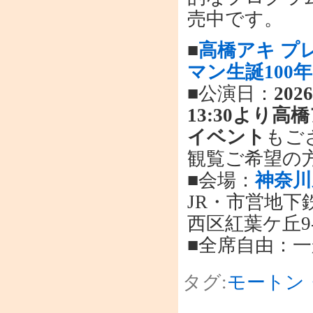
売中です。
■
高橋アキ プ
マン生誕100
■公演日：
202
13:30より
イベント
もご
観覧ご希望の
■会場：
神奈川
JR・市営地下
西区紅葉ケ丘9-
■全席自由：一般
タグ:
モートン