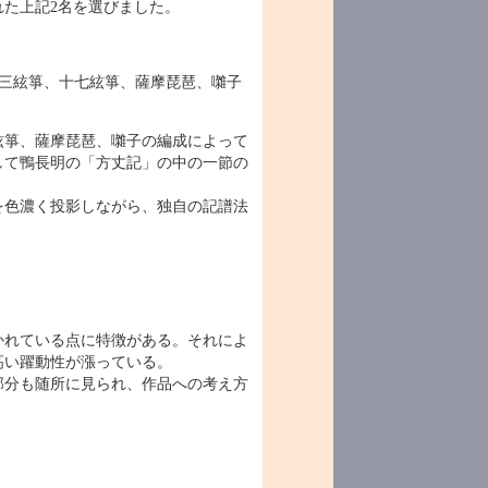
た上記2名を選びました。
三絃箏、十七絃箏、薩摩琵琶、囃子
絃箏、薩摩琵琶、囃子の編成によって
して鴨長明の「方丈記」の中の一節の
を色濃く投影しながら、独自の記譜法
かれている点に特徴がある。それによ
高い躍動性が漲っている。
部分も随所に見られ、作品への考え方