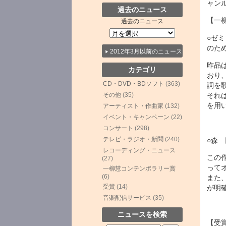
ャン
過去のニュース
【一
過去のニュース
○ゼ
のため
2012年3月以前のニュース
昨品
カテゴリ
おり
CD・DVD・BDソフト
(363)
詞を
その他
(35)
それ
を用
アーティスト・作曲家
(132)
イベント・キャンペーン
(22)
コンサート
(298)
テレビ・ラジオ・新聞
(240)
○森 円
レコーディング・ニュース
この
(27)
って
一柳慧コンテンポラリー賞
(6)
また
受賞
(14)
が明
音楽配信サービス
(35)
ニュースを検索
【受