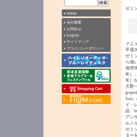
ゼミソ
Artists
会社概要
お問合せ
English
サイトマップ
ァニ
プライバシーポリシー
平成
ゼミ
ら強
地理
年）
年）が
大野
grap
So
ド・
品「mu
アン
ルノ
ゼミソ
ターを