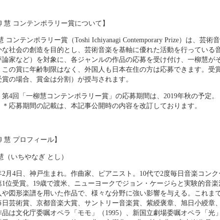
柳 慧 コンテンポラリー賞について】
慧 コンテンポラリー賞（Toshi Ichiyanagi Contemporary Priz
かな社会の創造を目的とし、芸術音楽を基軸に優れた活動を行っている
評論家など）を対象に、各ジャンルの作品の応募を受け付け、一柳慧が
。この賞に年齢制限はなく、外国人も日本在住の方は応募できます。受賞
受賞の場合、賞金は分割）が授与されます。
、第4回「一柳慧コンテンポラリー賞」の応募期間は、2019年秋の予定
）＊応募期間の記載は、本記事公開時の内容を改訂しております。
 慧 プロフィール】
慧（いちやなぎ とし）
33年2月4日、神戸生まれ。作曲家、ピアニスト。10代で2度毎日音楽コ
第1位受賞。19歳で渡米、ニューヨークでジョン・ケージらと実験的音楽活
入や図形楽譜を用いた作品で、様々な分野に強い影響を与える。これまで
毎日芸術賞、京都音楽大賞、サントリー音楽賞、紫綬褒章、旭日小綬章
作品は文化庁委嘱オペラ「モモ」（1995）、新国立劇場委嘱オペラ「光」