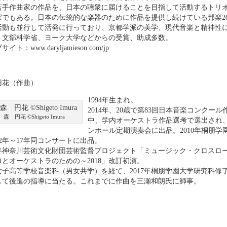
若手作曲家の作品を、日本の聴衆に届けることを目指して活動するトリオ
家でもある。日本の伝統的な楽器のために作品を提供し続けている邦楽20
活動も並行して活発に行っており、京都学派の美学、現代音楽と精神性
、文部科学省、ヨーク大学などからの受賞、助成多数。
イト：www.daryljamieson.com/jp
円花（作曲）
1994年生まれ。
2014年、20歳で第83回日本音楽コンクー
森 円花 ©Shigeto Imura
中、学内オーケストラ作品選考で選出され、
ンホール定期演奏会に出品。2010年桐朋
2年～17年同コンサートに出品。
17年神奈川芸術文化財団芸術監督プロジェクト「ミュージック・クロスロ
ロとオーケストラのための～2018」改訂初演。
女子高等学校音楽科（男女共学）を経て、2017年桐朋学園大学研究科修
して後進の指導に当たる。これまでに作曲を三瀬和朗氏に師事。