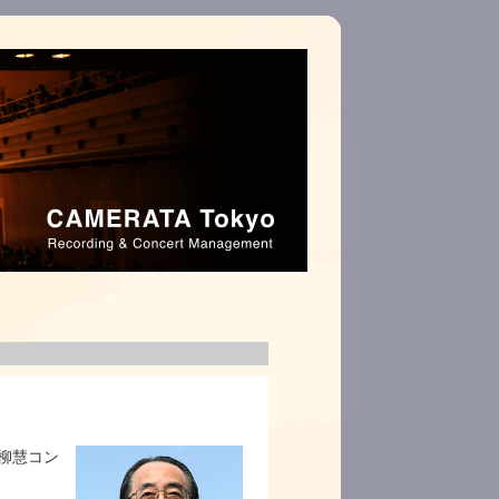
一柳慧コン