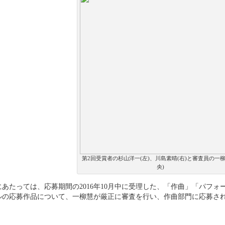
第2回受賞者の杉山洋一(左)、川島素晴(右)と審査員の一柳
央)
にあたっては、応募期間の2016年10月中に受理した、「作曲」「パフォ
ルの応募作品について、一柳慧が厳正に審査を行い、作曲部門に応募され