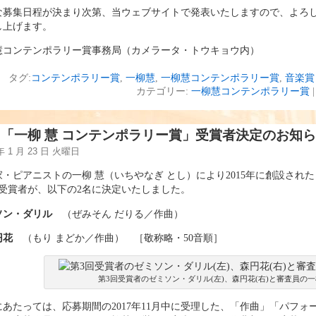
な募集日程が決まり次第、当ウェブサイトで発表いたしますので、よろ
し上げます。
慧コンテンポラリー賞事務局（カメラータ・トウキョウ内）
タグ:
コンテンポラリー賞
,
一柳慧
,
一柳慧コンテンポラリー賞
,
音楽賞
カテゴリー:
一柳慧コンテンポラリー賞
|
回「一柳 慧 コンテンポラリー賞」受賞者決定のお知
 年 1 月 23 日 火曜日
家・ピアニストの一柳 慧（いちやなぎ とし）により2015年に創設された
回受賞者が、以下の2名に決定いたしました。
ソン・ダリル
（ぜみそん だりる／作曲）
円花
（もり まどか／作曲） ［敬称略・50音順］
第3回受賞者のゼミソン・ダリル(左)、森円花(右)と審査員の一
にあたっては、応募期間の2017年11月中に受理した、「作曲」「パフォ