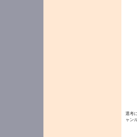
選考
ャン