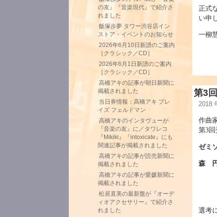
の友』『音楽現代』で紹介さ
正式
れました
い申
飯塚歩夢 タワー渋谷店イン
一柳
ストア・イベントのお知らせ
2026年6月10日新譜のご案内
［クラシック／CD］
2026年6月1日新譜のご案内
［クラシック／CD］
高橋アキの記事が朝日新聞に
第3
掲載されました
当日券情報：高橋アキ プレ
2018
イズ フェルドマン
作曲
高橋アキのインタヴューが
『音楽の友』に／タワレコ
第3
『Mikiki』『intoxicate』にも
関連記事が掲載されました
ゼミ
高橋アキの記事が読売新聞に
森 
掲載されました
高橋アキの記事が愛媛新聞に
掲載されました
松居直美の最新盤が『オーデ
ィオアクセサリー』で紹介さ
選考
れました