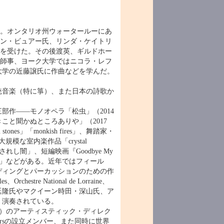
れ。オンタリオ州ウォータールーにあ
ン・ビュアー氏、リンダ・ケイトリ
を受けた。その後渡英、ギルドホー
師事、ヨーク大学ではニコラ・レフ
大学の近藤譲氏に作曲などを学んだ。
統音楽（特に箏）、また日本の詩歌か
作――モノオペラ「松虫」（2014
こと聞かぬところありや」（2017
」「monkish fires」、舞踏家・
な室内楽作品「crystal
協奏曲「鎖されし闇」、短編映画『Goodbye My
私」などがある。近年ではフィール
ディングとパーカッションのための作
tre National de Lorraine、
延隆氏やマクイーン時田・深山氏、ア
く演奏されている。
.com）のアーティスティック・ディレク
rdersの設立メンバー、また同時に世界