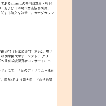
であるmmm…の共同設立者・招聘
10および日本現代音楽協会所属。
に関する論文を執筆中。カナダカウン
ル作曲部門（管弦楽部門）第2位。在学
桐朋学園大学オーケストラ グリー
学園作曲科成績優秀者コンサートに出
ード」にて、「音のアトリウム～独奏
了。同年4月より同大学にて非常勤講