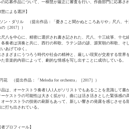
ルの応募作品について、一柳慧が厳正に審査を行い、作曲部門に応募され
柳慧による選評】
ミソン・ダリル （提出作品：「憂きこと聞かぬところありや」尺八、十
の［2017］）
は尺八を中心に、精密に選択され書き記された、尺八、十三絃箏、十七
、各奏者は演奏と共に、西行の和歌、ラテン語の諺、源実朝の和歌、そ
歌いあげてゆく。
はさまざまにうつろう時代や社会の精神と、厳しい現実が交差する世界
いた音楽的内容によって、劇的な情感を写し出すことに成功している。
花 （提出作品：「Melodia for orchestra」［2017］）
作品は、オーケストラ奏者1人1人がソリストでもあることを意識して書
オーケストラの可能性は大きく拡がり、曲には活き活きとした緊張感の
、オーケストラの技術の刷新もあって、新しい響きの発露を感じさせる
確に打ち出されている。
賞者プロフィール】