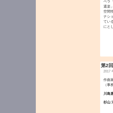
ペラ
還楽
空間
ナシ
てい
にと
第2
2017
作曲
（事
川島
杉山