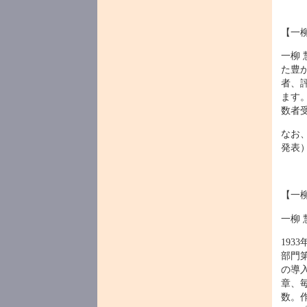
【一
一柳 
た豊
者、
ます
数者
なお
発表
【一柳
一柳 
19
部門
の導
章、
数。