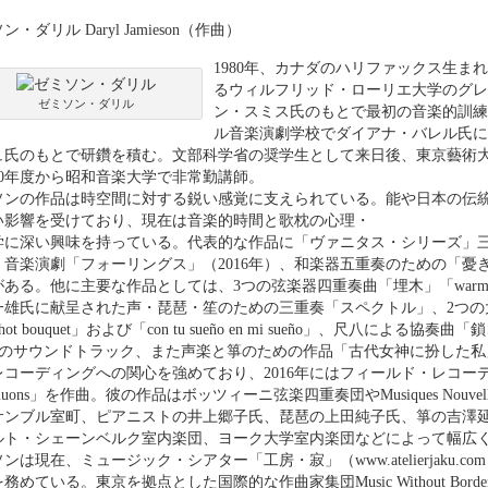
ン・ダリル Daryl Jamieson（作曲）
1980年、カナダのハリファックス生ま
るウィルフリッド・ローリエ大学のグレ
ゼミソン・ダリル
ン・スミス氏のもとで最初の音楽的訓練
ル音楽演劇学校でダイアナ・バレル氏に
ュ氏のもとで研鑽を積む。文部科学省の奨学生として来日後、東京藝術
30年度から昭和音楽大学で非常勤講師。
ソンの作品は時空間に対する鋭い感覚に支えられている。能や日本の伝
い影響を受けており、現在は音楽的時間と歌枕の心理・
学に深い興味を持っている。代表的な作品に「ヴァニタス・シリーズ」三部
、音楽演劇「フォーリングス」（2016年）、和楽器五重奏のための「憂き
ある。他に主要な作品としては、3つの弦楽器四重奏曲「埋木」「warm stones
一雄氏に献呈された声・琵琶・笙のための三重奏「スペクトル」、2つの大規模
eshot bouquet」および「con tu sueño en mi sueño」、尺八による
n』のサウンドトラック、また声楽と箏のための作品「古代女神に扮した
レコーディングへの関心を強めており、2016年にはフィールド・レコー
ons」を作曲。彼の作品はボッツィーニ弦楽四重奏団やMusiques Nouvelles、Orches
サンブル室町、ピアニストの井上郷子氏、琵琶の上田純子氏、箏の吉澤
ルト・シェーンベルク室内楽団、ヨーク大学室内楽団などによって幅広
ンは現在、ミュージック・シアター「工房・寂」（www.atelierjaku
務めている。東京を拠点とした国際的な作曲家集団Music Without Bo