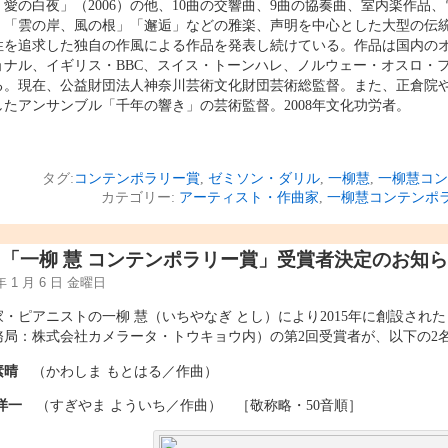
「愛の白夜」（2006）の他、10曲の交響曲、9曲の協奏曲、室内楽作品
」「雲の岸、風の根」「邂逅」などの雅楽、声明を中心とした大型の伝
性を追求した独自の作風による作品を発表し続けている。作品は国内の
ョナル、イギリス・BBC、スイス・トーンハレ、ノルウェー・オスロ・
る。現在、公益財団法人神奈川芸術文化財団芸術総監督。また、正倉院
したアンサンブル「千年の響き」の芸術監督。2008年文化功労者。
タグ:
コンテンポラリー賞
,
ゼミソン・ダリル
,
一柳慧
,
一柳慧コン
カテゴリー:
アーティスト・作曲家
,
一柳慧コンテンポ
回「一柳 慧 コンテンポラリー賞」受賞者決定のお知
 年 1 月 6 日 金曜日
家・ピアニストの一柳 慧（いちやなぎ とし）により2015年に創設された
務局：株式会社カメラータ・トウキョウ内）の第2回受賞者が、以下の2
素晴
（かわしま もとはる／作曲）
 洋一
（すぎやま よういち／作曲） ［敬称略・50音順］