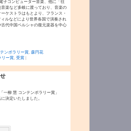
、電子コンピューター音楽、他に「往
統音楽など多岐に渡っており、音楽の
オーケストラはもとより、フランス・
フィルなどにより世界各国で演奏され
や古代中国ペルシャの復元楽器を中心
テンポラリー賞
,
森円花
ラリー賞
,
受賞
|
らせ
「一柳 慧 コンテンポラリー賞」
名に決定いたしました。