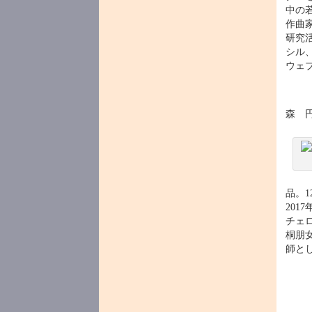
中の
作曲
研究
シル
ウェブサ
森 
品。1
20
チェ
桐朋
師と