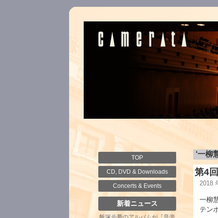
‘一柳
TOP
第4
CD, DVD & Downloads
2018
Concerts & Events
一柳
新着ニュース
テン
飯塚歩夢のアルバムが『音楽