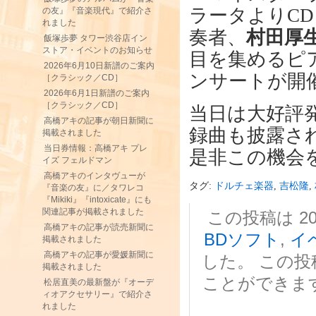
ラータよりC
の友』『音楽現代』で紹介さ
れました
奏者、
村田厚
飯塚歩夢 タワー渋谷店イン
ストア・イベントのお知らせ
目を集めるピ
2026年6月10日新譜のご案内
ンサートが開
［クラシック／CD］
2026年6月1日新譜のご案内
［クラシック／CD］
当日は大好評
高橋アキの記事が朝日新聞に
録曲も披露さ
掲載されました
当日券情報：高橋アキ プレ
是非この機会
イズ フェルドマン
高橋アキのインタヴューが
タグ:
ドルチェ楽器
,
吉松隆
,
『音楽の友』に／タワレコ
『Mikiki』『intoxicate』にも
関連記事が掲載されました
この投稿は 201
高橋アキの記事が読売新聞に
BDソフト
,
イ
掲載されました
高橋アキの記事が愛媛新聞に
した。 この
掲載されました
ことができま
松居直美の最新盤が『オーデ
ィオアクセサリー』で紹介さ
れました