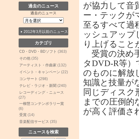
が協力して音
過去のニュース
ー・テックが
過去のニュース
至るすべて過
2012年3月以前のニュース
ッシュアップし
り上げること
カテゴリ
受賞の決め手
CD・DVD・BDソフト
(363)
その他
(35)
タDVD-R
アーティスト・作曲家
(132)
のものに解放
イベント・キャンペーン
(22)
コンサート
(298)
知識と技量が
テレビ・ラジオ・新聞
(240)
同じディスク形状
レコーディング・ニュース
(27)
までの圧倒的
一柳慧コンテンポラリー賞
(6)
が高く評価さ
受賞
(14)
音楽配信サービス
(35)
ニュースを検索