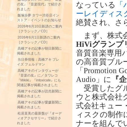
なっている
「
の友』『音楽現代』で紹介さ
れました
ーレイディス
飯塚歩夢 タワー渋谷店イン
ストア・イベントのお知らせ
絶賛され、さ
2026年6月10日新譜のご案内
［クラシック／CD］
まず、株式会
2026年6月1日新譜のご案内
HiViグランプ
［クラシック／CD］
高橋アキの記事が朝日新聞に
音質音楽専用
掲載されました
の高音質ブル
当日券情報：高橋アキ プレ
イズ フェルドマン
「Promotion Gor
高橋アキのインタヴューが
『音楽の友』に／タワレコ
Audio」に
『企
『Mikiki』『intoxicate』にも
関連記事が掲載されました
受賞したグル
高橋アキの記事が読売新聞に
ウと株式会社
掲載されました
高橋アキの記事が愛媛新聞に
式会社キュー
掲載されました
ィスクの制作
松居直美の最新盤が『オーデ
ィオアクセサリー』で紹介さ
ナーを組んで
れました