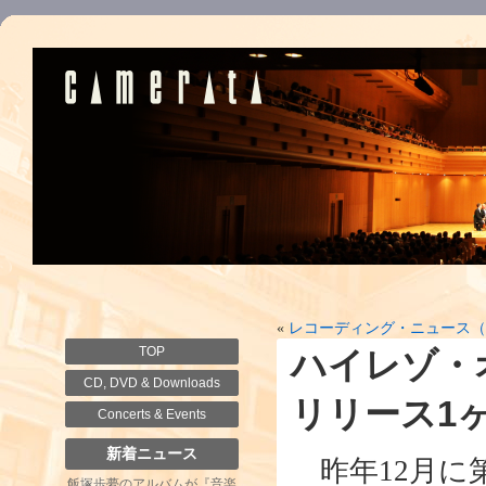
«
レコーディング・ニュース（2
TOP
ハイレゾ・
CD, DVD & Downloads
リリース1
Concerts & Events
新着ニュース
昨年12月に
飯塚歩夢のアルバムが『音楽