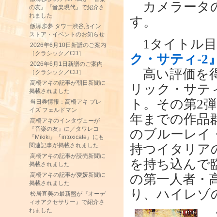
カメラータの1
の友』『音楽現代』で紹介さ
れました
す。
飯塚歩夢 タワー渋谷店イン
ストア・イベントのお知らせ
1タイトル目
2026年6月10日新譜のご案内
［クラシック／CD］
ク・サティ-2
2026年6月1日新譜のご案内
高い評価を得
［クラシック／CD］
高橋アキの記事が朝日新聞に
リック・サテ
掲載されました
ト。その第2弾
当日券情報：高橋アキ プレ
イズ フェルドマン
年までの作品
高橋アキのインタヴューが
『音楽の友』に／タワレコ
のブルーレイ
『Mikiki』『intoxicate』にも
持つイタリア
関連記事が掲載されました
高橋アキの記事が読売新聞に
を持ち込んで
掲載されました
高橋アキの記事が愛媛新聞に
の第一人者・
掲載されました
り、ハイレゾ
松居直美の最新盤が『オーデ
ィオアクセサリー』で紹介さ
れました
2