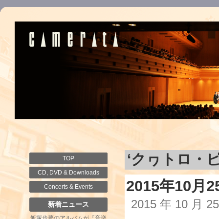
‘クヮトロ・
TOP
CD, DVD & Downloads
2015年10
Concerts & Events
2015 年 10 月 
新着ニュース
飯塚歩夢のアルバムが『音楽