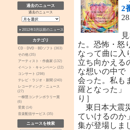
過去のニュース
2
過去のニュース
2
「
2012年3月以前のニュース
見
カテゴリ
た。恐怖・怒
CD・DVD・BDソフト
(363)
なって曲に入
その他
(35)
立ち向かえる
アーティスト・作曲家
(132)
イベント・キャンペーン
(22)
な想いの中で
コンサート
(298)
会った。私もま
テレビ・ラジオ・新聞
(240)
レコーディング・ニュース
羅となった」
(27)
り］
一柳慧コンテンポラリー賞
(6)
東日本大震災
受賞
(14)
音楽配信サービス
(35)
ていけるのか
ニュースを検索
集が登場しま