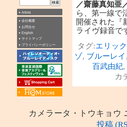
／齋藤真知亜
ら、第一線で活
Artists
開催された『
会社概要
お問合せ
ライヴ録音で
English
サイトマップ
タグ:
エリック
プライバシーポリシー
ゾ
,
ブルーレイ
百武由紀
,
カ
カメラータ・トウキョウ ニュース i
投稿 (RS