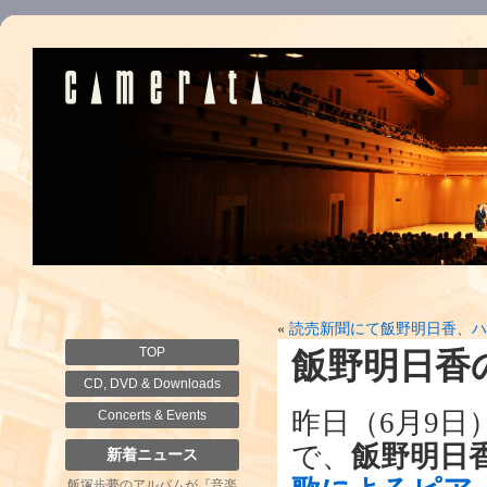
«
読売新聞にて飯野明日香、ハ
TOP
飯野明日香
CD, DVD & Downloads
昨日（6月9日
Concerts & Events
で、
飯野明日
新着ニュース
飯塚歩夢のアルバムが『音楽