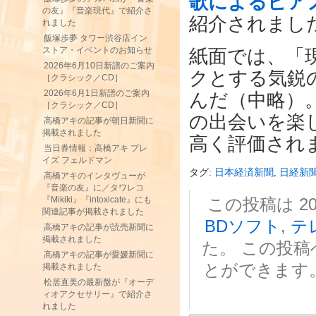
歌によるピア
の友』『音楽現代』で紹介さ
紹介されまし
れました
飯塚歩夢 タワー渋谷店イン
ストア・イベントのお知らせ
紙面では、「
2026年6月10日新譜のご案内
クとする気鋭
［クラシック／CD］
2026年6月1日新譜のご案内
んだ（中略）
［クラシック／CD］
の出会いを楽
高橋アキの記事が朝日新聞に
掲載されました
高く評価され
当日券情報：高橋アキ プレ
イズ フェルドマン
タグ:
日本経済新聞
,
日経新
高橋アキのインタヴューが
『音楽の友』に／タワレコ
この投稿は 202
『Mikiki』『intoxicate』にも
関連記事が掲載されました
BDソフト
,
テ
高橋アキの記事が読売新聞に
掲載されました
た。 この投
高橋アキの記事が愛媛新聞に
とができます
掲載されました
松居直美の最新盤が『オーデ
ィオアクセサリー』で紹介さ
れました