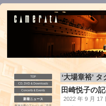
‘大場章裕’ 
TOP
CD, DVD & Downloads
田崎悦子の記
Concerts & Events
2022 年 9 月 1
新着ニュース
飯塚歩夢のアルバムが『音楽