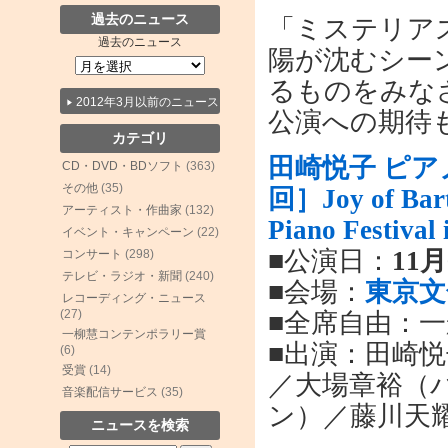
過去のニュース
「ミステリア
過去のニュース
陽が沈むシー
るものをみな
2012年3月以前のニュース
公演への期待
カテゴリ
田崎悦子 ピアノリ
CD・DVD・BDソフト
(363)
その他
(35)
回］Joy of Bar
アーティスト・作曲家
(132)
Piano Fest
イベント・キャンペーン
(22)
■公演日：
11
コンサート
(298)
テレビ・ラジオ・新聞
(240)
■会場：
東京文
レコーディング・ニュース
(27)
■全席自由：一般
一柳慧コンテンポラリー賞
■出演：田崎
(6)
受賞
(14)
／大場章裕（
音楽配信サービス
(35)
ン）／藤川天
ニュースを検索