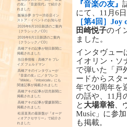
『音楽の友』
の友』『音楽現代』で紹介さ
れました
にて、11月6
飯塚歩夢 タワー渋谷店イン
［第4回］Joy of
ストア・イベントのお知らせ
2026年6月10日新譜のご案内
田崎悦子
のイ
［クラシック／CD］
ました。
2026年6月1日新譜のご案内
［クラシック／CD］
高橋アキの記事が朝日新聞に
インタヴューは
掲載されました
イオリン・ソ
当日券情報：高橋アキ プレ
イズ フェルドマン
で弾いた「戸
高橋アキのインタヴューが
『音楽の友』に／タワレコ
ードからスター
『Mikiki』『intoxicate』にも
年で20周年を迎
関連記事が掲載されました
高橋アキの記事が読売新聞に
の話や、11
掲載されました
高橋アキの記事が愛媛新聞に
と
大場章裕
、
掲載されました
Music」に参
松居直美の最新盤が『オーデ
ィオアクセサリー』で紹介さ
も掲載。
れました