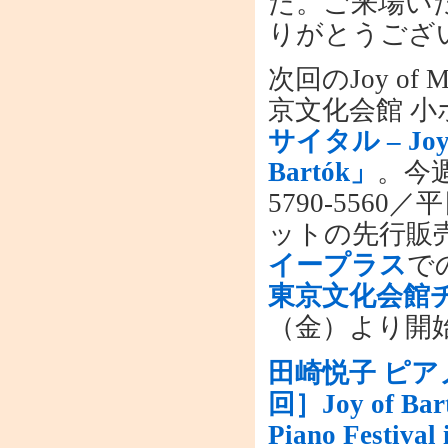
た。ご来場い
りがとうござ
次回のJoy of
京文化会館 
サイタル – Joy
Bartók」
。今
5790-5560
ットの先行販
イープラス
で
東京文化会館
（金）より開
田崎悦子 ピアノリ
回］Joy of Bar
Piano Fest