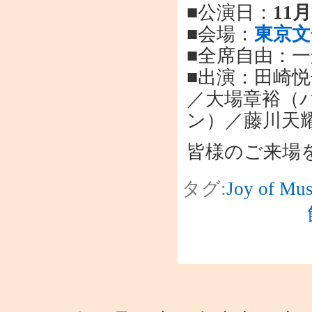
■公演日：
11
■会場：
東京文
■全席自由：一般
■出演：田崎
／大場章裕（
ン）／藤川天
皆様のご来場
タグ:
Joy of Mus