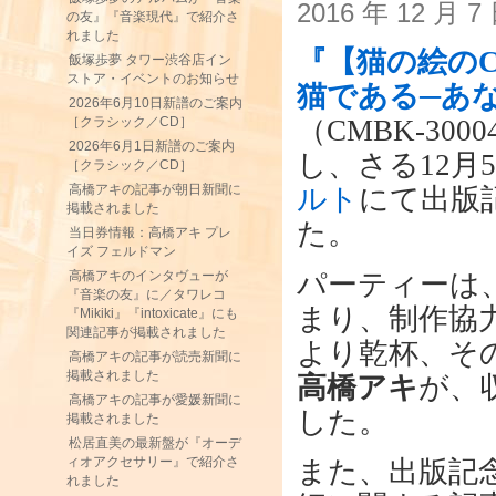
2016 年 12 月 
の友』『音楽現代』で紹介さ
れました
『【猫の絵の
飯塚歩夢 タワー渋谷店イン
ストア・イベントのお知らせ
猫である─あ
2026年6月10日新譜のご案内
［クラシック／CD］
（CMBK-30
2026年6月1日新譜のご案内
し、さる12月
［クラシック／CD］
高橋アキの記事が朝日新聞に
ルト
にて出版
掲載されました
た。
当日券情報：高橋アキ プレ
イズ フェルドマン
パーティーは
高橋アキのインタヴューが
『音楽の友』に／タワレコ
まり、制作協
『Mikiki』『intoxicate』にも
関連記事が掲載されました
より乾杯、そ
高橋アキの記事が読売新聞に
掲載されました
高橋アキ
が、
高橋アキの記事が愛媛新聞に
した。
掲載されました
松居直美の最新盤が『オーデ
ィオアクセサリー』で紹介さ
また、出版記
れました