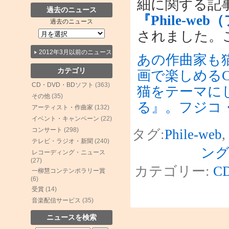
細に関する記
過去のニュース
『Phile-w
過去のニュース
されました。
2012年3月以前のニュース
あの作曲家も
カテゴリ
画で楽しめる
CD・DVD・BDソフト
(363)
猫をテーマに
その他
(35)
る』。フジコ
アーティスト・作曲家
(132)
イベント・キャンペーン
(22)
コンサート
(298)
タグ:
Phile-web
,
テレビ・ラジオ・新聞
(240)
ン
レコーディング・ニュース
(27)
カテゴリー:
C
一柳慧コンテンポラリー賞
(6)
受賞
(14)
音楽配信サービス
(35)
ニュースを検索