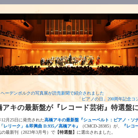
・ヘーデンボルクの写真展が読売新聞で紹介されました
「ピアノの日」200周年記念
橋アキの最新盤が『レコード芸術』特選盤
2年12月25日に発売された
高橋アキの最新盤『シューベルト：ピアノ・ソ
40「レリーク」＆即興曲 D.935／高橋アキ』
（CMCD-28385）が、
『レコ
誌の最新刊（2023年3月号）で
【特選盤】
に選出されました。