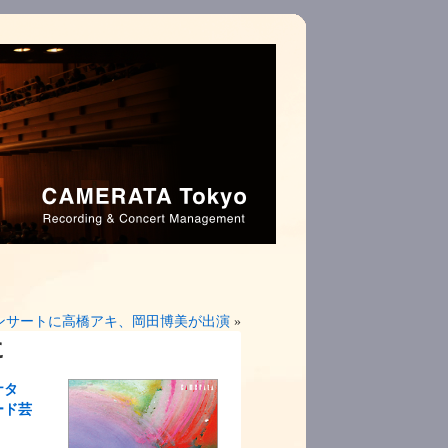
コンサートに高橋アキ、岡田博美が出演
»
に
ナタ
ード芸