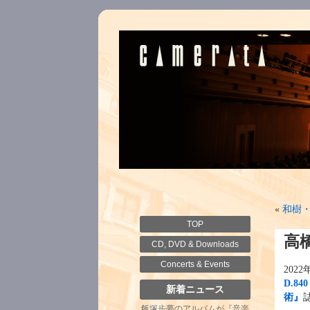
«
和樹
TOP
高
CD, DVD & Downloads
Concerts & Events
202
D.8
新着ニュース
術』
飯塚歩夢のアルバムが『音楽