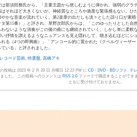
では那須田務氏から、「主要主題から慈しむように弾かれ、強弱のグラ
幅はそれほど大きくないが、神経質なところや過度な緊張感もない。ひ
穏やかな音楽が流れていく。第2楽章の出だしも淡々とした語り口が素晴
ナタ第15番）」と評され、草野次郎氏からは、「このゆったりとした自
らわないような演奏がこの後の曲にも継続されていく。しかし単に柔軟
深い抒情を讃えるようなニュアンスも見え隠れして、聴き込むほどにシ
られる（4つの即興曲）」「アンコール的に置かれた《クペルヴィーザー
っている」と評されました。
レコード芸術
,
特選盤
,
高橋アキ
の投稿は 2023 年 2 月 20 日 月曜日 12:23 PM に
CD・DVD・BDソフト
,
テ
れました。 この投稿へのコメントは
RSS 2.0
フィードで購読することができま
ともに受け付けておりません。