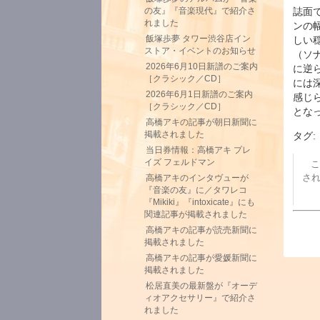
誌面
の友』『音楽現代』で紹介さ
れました
ンの
飯塚歩夢 タワー渋谷店イン
しい
ストア・イベントのお知らせ
（ソ
2026年6月10日新譜のご案内
に逆
［クラシック／CD］
には
2026年6月1日新譜のご案内
感じ
［クラシック／CD］
とな
高橋アキの記事が朝日新聞に
掲載されました
タグ:
当日券情報：高橋アキ プレ
イズ フェルドマン
こ
さ
高橋アキのインタヴューが
『音楽の友』に／タワレコ
『Mikiki』『intoxicate』にも
関連記事が掲載されました
高橋アキの記事が読売新聞に
掲載されました
高橋アキの記事が愛媛新聞に
掲載されました
松居直美の最新盤が『オーデ
ィオアクセサリー』で紹介さ
れました