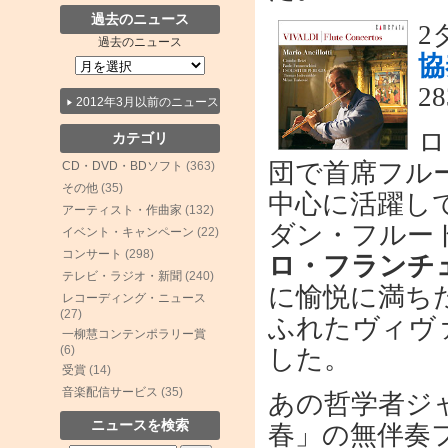
過去のニュース
2
過去のニュース
協
2
2012年3月以前のニュース
ロ
カテゴリ
団で首席フル
CD・DVD・BDソフト
(363)
その他
(35)
中心に活躍し
アーティスト・作曲家
(132)
ダン・フルー
イベント・キャンペーン
(22)
コンサート
(298)
ロ・フランチ
テレビ・ラジオ・新聞
(240)
に愉悦に満ち
レコーディング・ニュース
(27)
ふれたヴィヴ
一柳慧コンテンポラリー賞
(6)
した。
受賞
(14)
音楽配信サービス
(35)
あの哲学者ジ
ニュースを検索
春」の無伴奏