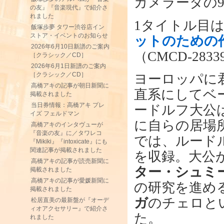
カメラータの9
の友』『音楽現代』で紹介さ
れました
1タイトル目
飯塚歩夢 タワー渋谷店イン
ストア・イベントのお知らせ
ットのための
2026年6月10日新譜のご案内
（CMCD-283
［クラシック／CD］
2026年6月1日新譜のご案内
［クラシック／CD］
ヨーロッパに
高橋アキの記事が朝日新聞に
直系にしてベ
掲載されました
当日券情報：高橋アキ プレ
ードルフ大公
イズ フェルドマン
に自らの居場
高橋アキのインタヴューが
『音楽の友』に／タワレコ
では、ルード
『Mikiki』『intoxicate』にも
関連記事が掲載されました
を収録。大公
高橋アキの記事が読売新聞に
ター・シュミ
掲載されました
高橋アキの記事が愛媛新聞に
の研究を進め
掲載されました
ガ
のチェロと
松居直美の最新盤が『オーデ
ィオアクセサリー』で紹介さ
た。
れました