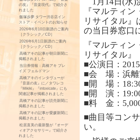
1月14日(水
の友』『音楽現代』で紹介さ
『マルティン
れました
飯塚歩夢 タワー渋谷店イン
リサイタル』は
ストア・イベントのお知らせ
の当日券窓口
2026年6月10日新譜のご案内
［クラシック／CD］
2026年6月1日新譜のご案内
『マルティン
［クラシック／CD］
リサイタル』
高橋アキの記事が朝日新聞に
掲載されました
■公演日：201
当日券情報：高橋アキ プレ
イズ フェルドマン
■会 場：浜
高橋アキのインタヴューが
■開 場：18:3
『音楽の友』に／タワレコ
『Mikiki』『intoxicate』にも
■開 演：19:0
関連記事が掲載されました
■料 金：5,0
高橋アキの記事が読売新聞に
掲載されました
高橋アキの記事が愛媛新聞に
■曲目等コン
掲載されました
い。
松居直美の最新盤が『オーデ
ィオアクセサリー』で紹介さ
れました