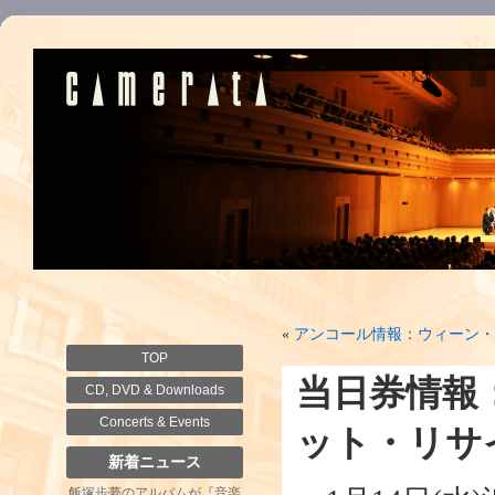
«
アンコール情報：ウィーン・
TOP
当日券情報
CD, DVD & Downloads
Concerts & Events
ット・リサ
新着ニュース
飯塚歩夢のアルバムが『音楽