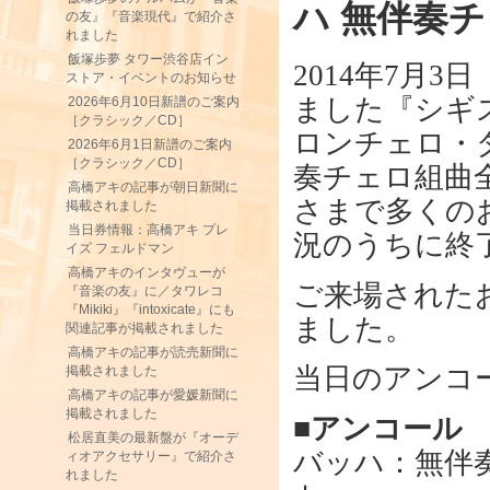
ハ 無伴奏
の友』『音楽現代』で紹介さ
れました
飯塚歩夢 タワー渋谷店イン
2014年7月
ストア・イベントのお知らせ
ました『シギ
2026年6月10日新譜のご案内
［クラシック／CD］
ロンチェロ・ダ
2026年6月1日新譜のご案内
［クラシック／CD］
奏チェロ組曲
高橋アキの記事が朝日新聞に
さまで多くの
掲載されました
当日券情報：高橋アキ プレ
況のうちに終
イズ フェルドマン
高橋アキのインタヴューが
ご来場された
『音楽の友』に／タワレコ
『Mikiki』『intoxicate』にも
ました。
関連記事が掲載されました
高橋アキの記事が読売新聞に
当日のアンコ
掲載されました
高橋アキの記事が愛媛新聞に
掲載されました
■アンコール
松居直美の最新盤が『オーデ
バッハ：無伴
ィオアクセサリー』で紹介さ
れました