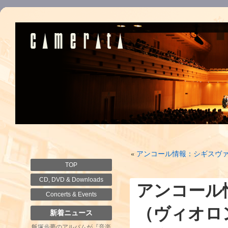
«
アンコール情報：シギスヴァ
TOP
CD, DVD & Downloads
アンコール
Concerts & Events
（ヴィオロ
新着ニュース
飯塚歩夢のアルバムが『音楽