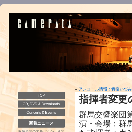
«
アンコール情報：青柳いづみ
TOP
指揮者変更
CD, DVD & Downloads
群馬交響楽団第4
Concerts & Events
演・会場：群
新着ニュース
飯塚歩夢のアルバムが『音楽