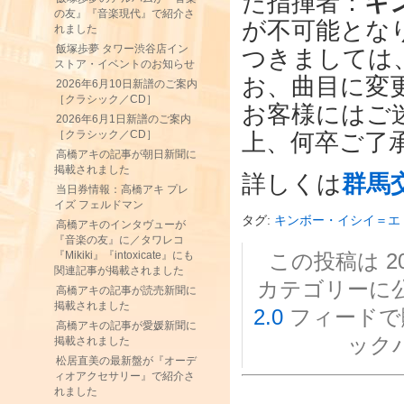
た指揮者：
キ
の友』『音楽現代』で紹介さ
が不可能とな
れました
飯塚歩夢 タワー渋谷店イン
つきましては
ストア・イベントのお知らせ
お、曲目に変
2026年6月10日新譜のご案内
［クラシック／CD］
お客様にはご
2026年6月1日新譜のご案内
［クラシック／CD］
上、何卒ご了
高橋アキの記事が朝日新聞に
掲載されました
詳しくは
群馬
当日券情報：高橋アキ プレ
イズ フェルドマン
タグ:
キンボー・イシイ＝エ
高橋アキのインタヴューが
『音楽の友』に／タワレコ
この投稿は 201
『Mikiki』『intoxicate』にも
関連記事が掲載されました
カテゴリーに
高橋アキの記事が読売新聞に
掲載されました
2.0
フィードで
高橋アキの記事が愛媛新聞に
ック
掲載されました
松居直美の最新盤が『オーデ
ィオアクセサリー』で紹介さ
れました