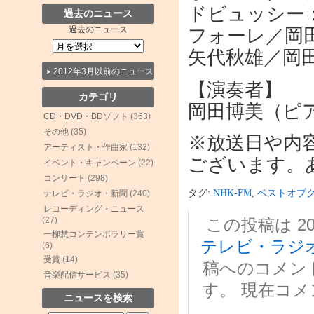
ドビュッシー
過去のニュース
過去のニュース
フォーレ／岡
矢代秋雄／岡
2012年3月以前のニュース
【演奏者】
カテゴリ
岡田博美（ピ
CD・DVD・BDソフト
(363)
その他
(35)
※放送日や内
アーティスト・作曲家
(132)
ございます。
イベント・キャンペーン
(22)
コンサート
(298)
タグ:
NHK-FM
,
ベストオブ
テレビ・ラジオ・新聞
(240)
レコーディング・ニュース
この投稿は 201
(27)
一柳慧コンテンポラリー賞
テレビ・ラジ
(6)
受賞
(14)
稿へのコメン
音楽配信サービス
(35)
す。 現在コ
ニュースを検索