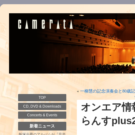
«
一柳慧の記念演奏会と80歳
TOP
オンエア情
CD, DVD & Downloads
Concerts & Events
らんすplus
新着ニュース
飯塚歩夢のアルバムが『音楽