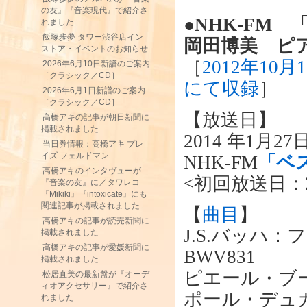
の友』『音楽現代』で紹介さ
●NHK-FM
れました
飯塚歩夢 タワー渋谷店イン
岡田博美 ピアノ
ストア・イベントのお知らせ
［
2012年10
2026年6月10日新譜のご案内
［クラシック／CD］
にて収録
］
2026年6月1日新譜のご案内
［クラシック／CD］
【放送日】
高橋アキの記事が朝日新聞に
掲載されました
2014 年1月27
当日券情報：高橋アキ プレ
イズ フェルドマン
NHK-FM
「ベ
高橋アキのインタヴューが
<初回放送日：20
『音楽の友』に／タワレコ
『Mikiki』『intoxicate』にも
関連記事が掲載されました
【
曲目
】
高橋アキの記事が読売新聞に
J.S.バッハ
掲載されました
高橋アキの記事が愛媛新聞に
BWV831
掲載されました
ピエール・ブ
松居直美の最新盤が『オーデ
ィオアクセサリー』で紹介さ
ポール・デュ
れました