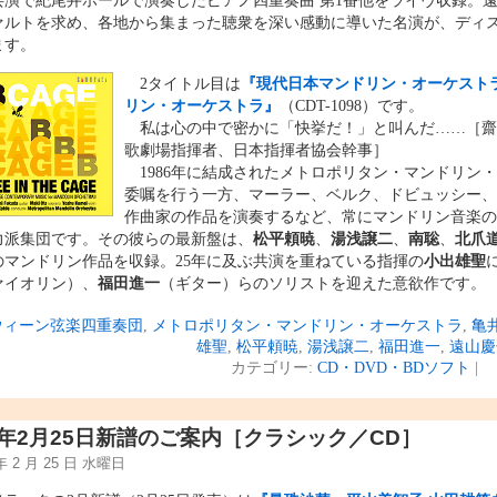
共演で紀尾井ホールで演奏したピアノ四重奏曲 第1番他をライヴ収録。
ァルトを求め、各地から集まった聴衆を深い感動に導いた名演が、ディ
ます。
2タイトル目は
『現代日本マンドリン・オーケストラ
リン・オーケストラ』
（CDT-1098）です。
私は心の中で密かに「快挙だ！」と叫んだ……［齋
歌劇場指揮者、日本指揮者協会幹事］
1986年に結成されたメトロポリタン・マンドリン
委嘱を行う一方、マーラー、ベルク、ドビュッシー、
作曲家の作品を演奏するなど、常にマンドリン音楽の
力派集団です。その彼らの最新盤は、
松平頼暁
、
湯浅譲二
、
南聡
、
北爪
のマンドリン作品を収録。25年に及ぶ共演を重ねている指揮の
小出雄聖
ァイオリン）、
福田進一
（ギター）らのソリストを迎えた意欲作です。
ウィーン弦楽四重奏団
,
メトロポリタン・マンドリン・オーケストラ
,
亀
雄聖
,
松平頼暁
,
湯浅譲二
,
福田進一
,
遠山慶
カテゴリー:
CD・DVD・BDソフト
|
15年2月25日新譜のご案内［クラシック／CD］
 年 2 月 25 日 水曜日