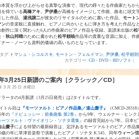
の本質を浮かび上がらせる真摯な演奏で、現代の錚々たる作曲家たちか
頼を得ている
高橋アキ
。
尹伊桑
が高橋をイメージして作曲、曲名に頭文
呈した作品、
湯浅譲二
が彼女のリサイタルのために書いた作品、
モート
マン
の音楽観に直接触れ、ピアノに向かいともに弾き方を考えた作品な
の創作に深く関わった6人の作曲家のピアノ作品を収録。楽譜未出版の
松
夫・
秋山邦晴
のために書かれた
松平頼暁
作品等の貴重な音源に加え、作
イナー・ノーツも資料的価値の高いものとなっています。
タグ:
トマシュ・シコルスキ
,
モートン・フェルドマン
,
尹伊桑
,
松平頼則
カテゴリー:
CD・DVD・BDソフト
|
15年3月25日新譜のご案内［クラシック／CD］
 年 3 月 25 日 水曜日
ラータの4月新譜（3月25日発売）は2タイトルです。
イトル目は
『モーツァルト：ピアノ作品集／遠山慶子』
（CMCD-2831
5年の
『ドビュッシー：前奏曲集 第2巻』
から9年、ウェルナー・ヒンク
モーツァルト：ヴァイオリン・ソナタ選集』
の録音完結から7年。日本ピ
遠山慶子
による待望の最新録音は、定評あるモーツァルトのピアノ作品集で
0歳の年に草津音楽祭で演奏したピアノ・ソナタ K.545、同年
ウィーン