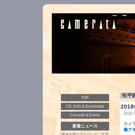
‘松平
TOP
20
CD, DVD & Downloads
2018
Concerts & Events
カメラ
新着ニュース
橋ア
飯塚歩夢のアルバムが『音楽