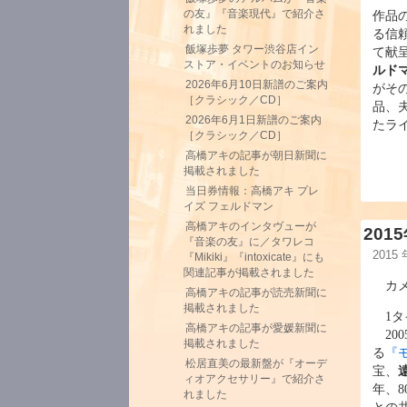
の友』『音楽現代』で紹介さ
作品
れました
る信
飯塚歩夢 タワー渋谷店イン
て献
ストア・イベントのお知らせ
ルド
2026年6月10日新譜のご案内
がそ
［クラシック／CD］
品、
2026年6月1日新譜のご案内
たラ
［クラシック／CD］
高橋アキの記事が朝日新聞に
掲載されました
当日券情報：高橋アキ プレ
イズ フェルドマン
高橋アキのインタヴューが
20
『音楽の友』に／タワレコ
2015
『Mikiki』『intoxicate』にも
関連記事が掲載されました
カメ
高橋アキの記事が読売新聞に
掲載されました
1タ
高橋アキの記事が愛媛新聞に
200
掲載されました
る
『
松居直美の最新盤が『オーデ
宝、
ィオアクセサリー』で紹介さ
年、8
れました