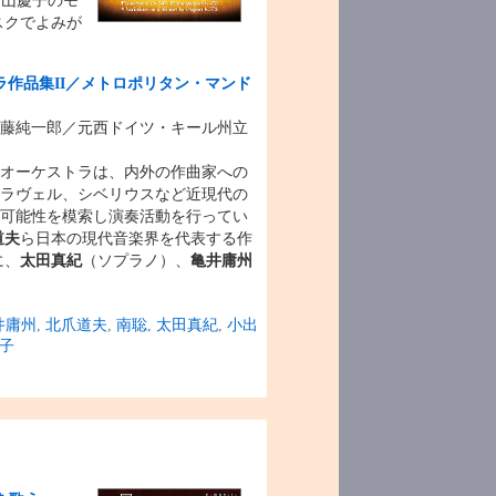
遠山慶子のモ
スクでよみが
作品集II／メトロポリタン・マンド
藤純一郎／元西ドイツ・キール州立
・オーケストラは、内外の作曲家への
ラヴェル、シベリウスなど近現代の
可能性を模索し演奏活動を行ってい
道夫
ら日本の現代音楽界を代表する作
に、
太田真紀
（ソプラノ）、
亀井庸州
井庸州
,
北爪道夫
,
南聡
,
太田真紀
,
小出
子