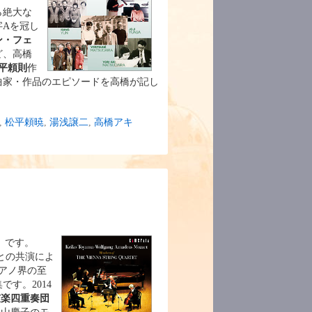
ら絶大な
字Aを冠し
ン・フェ
ど、高橋
平頼則
作
曲家・作品のエピソードを高橋が記し
,
松平頼暁
,
湯浅譲二
,
高橋アキ
8）です。
との共演によ
アノ界の至
す。2014
弦楽四重奏団