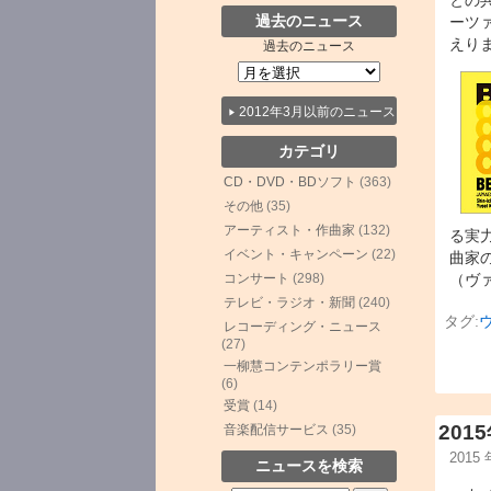
との
過去のニュース
ーツ
えり
過去のニュース
2012年3月以前のニュース
カテゴリ
CD・DVD・BDソフト
(363)
その他
(35)
アーティスト・作曲家
(132)
る実
イベント・キャンペーン
(22)
曲家
（ヴ
コンサート
(298)
テレビ・ラジオ・新聞
(240)
タグ:
レコーディング・ニュース
(27)
一柳慧コンテンポラリー賞
(6)
受賞
(14)
20
音楽配信サービス
(35)
2015
ニュースを検索