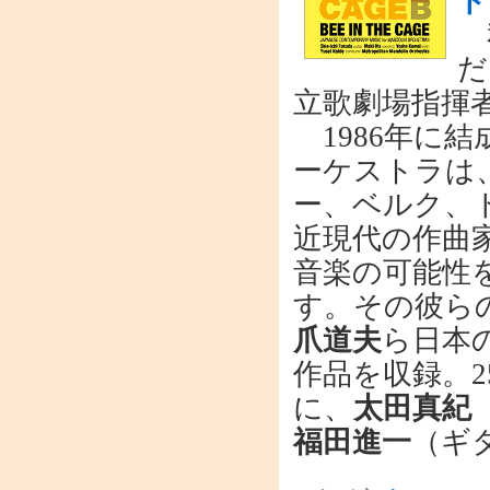
ド
私
だ
立歌劇場指揮
1986年に
ーケストラは
ー、ベルク、
近現代の作曲
音楽の可能性
す。その彼ら
爪道夫
ら日本
作品を収録。
に、
太田真紀
福田進一
（ギ