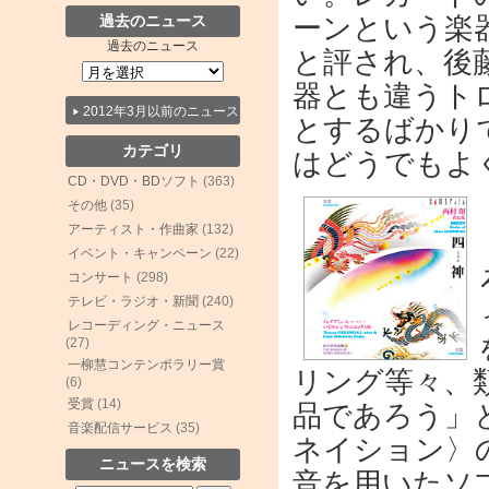
ーンという楽
過去のニュース
過去のニュース
と評され、後
器とも違うト
2012年3月以前のニュース
とするばかり
カテゴリ
はどうでもよ
CD・DVD・BDソフト
(363)
その他
(35)
アーティスト・作曲家
(132)
イベント・キャンペーン
(22)
コンサート
(298)
テレビ・ラジオ・新聞
(240)
レコーディング・ニュース
(27)
一柳慧コンテンポラリー賞
リング等々、
(6)
受賞
(14)
品であろう」
音楽配信サービス
(35)
ネイション〉
ニュースを検索
音を用いたソ