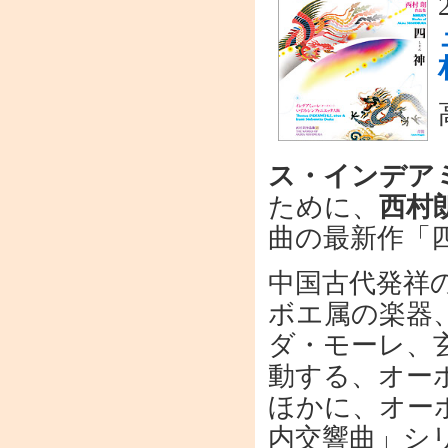
ス・インデア
ために、
西村
曲の最新作「
中国古代発祥
ボエ属の楽器
ダ・モーレ、
動する、オー
ほかに、オー
内交響曲」シ