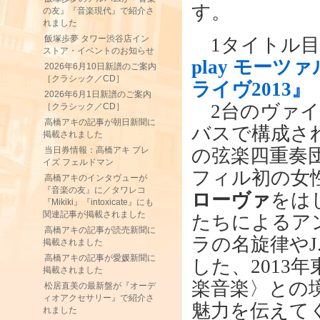
す。
の友』『音楽現代』で紹介さ
れました
飯塚歩夢 タワー渋谷店イン
1タイトル目
ストア・イベントのお知らせ
play モーツ
2026年6月10日新譜のご案内
［クラシック／CD］
ライヴ2013』
2026年6月1日新譜のご案内
2台のヴァイ
［クラシック／CD］
高橋アキの記事が朝日新聞に
バスで構成さ
掲載されました
の弦楽四重奏
当日券情報：高橋アキ プレ
イズ フェルドマン
フィル初の女
高橋アキのインタヴューが
『音楽の友』に／タワレコ
ローヴァ
をは
『Mikiki』『intoxicate』にも
関連記事が掲載されました
たちによるア
高橋アキの記事が読売新聞に
ラの名旋律や
掲載されました
高橋アキの記事が愛媛新聞に
した、2013
掲載されました
楽音楽〉との
松居直美の最新盤が『オーデ
ィオアクセサリー』で紹介さ
魅力を伝えて
れました