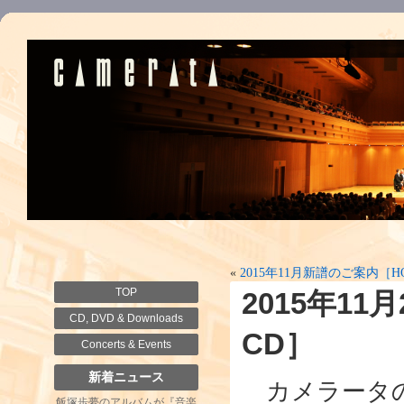
«
2015年11月新譜のご案内［
TOP
2015年1
CD, DVD & Downloads
CD］
Concerts & Events
新着ニュース
カメラータの1
飯塚歩夢のアルバムが『音楽