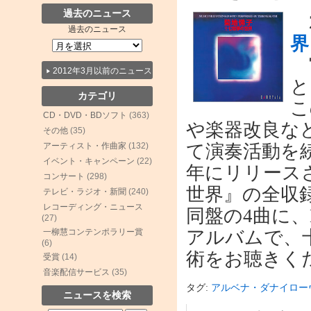
過去のニュース
2
過去のニュース
界
宮
2012年3月以前のニュース
と
カテゴリ
こ
CD・DVD・BDソフト
(363)
や楽器改良な
その他
(35)
アーティスト・作曲家
(132)
て演奏活動を続
イベント・キャンペーン
(22)
年にリリース
コンサート
(298)
世界』の全収
テレビ・ラジオ・新聞
(240)
レコーディング・ニュース
同盤の4曲に、
(27)
一柳慧コンテンポラリー賞
アルバムで、
(6)
術をお聴きく
受賞
(14)
音楽配信サービス
(35)
タグ:
アルベナ・ダナイロー
ニュースを検索