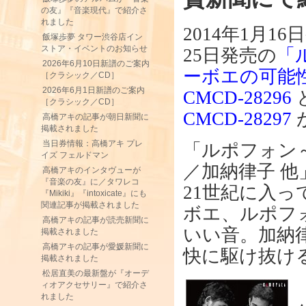
の友』『音楽現代』で紹介さ
れました
2014年1月1
飯塚歩夢 タワー渋谷店イン
ストア・イベントのお知らせ
25日発売の
「
2026年6月10日新譜のご案内
ーボエの可能
［クラシック／CD］
2026年6月1日新譜のご案内
CMCD-28296
［クラシック／CD］
CMCD-28297
高橋アキの記事が朝日新聞に
掲載されました
当日券情報：高橋アキ プレ
「ルポフォン
イズ フェルドマン
／加納律子 他
高橋アキのインタヴューが
『音楽の友』に／タワレコ
21世紀に入
『Mikiki』『intoxicate』にも
関連記事が掲載されました
ボエ、ルポフ
高橋アキの記事が読売新聞に
いい音。加納
掲載されました
高橋アキの記事が愛媛新聞に
快に駆け抜け
掲載されました
松居直美の最新盤が『オーデ
ィオアクセサリー』で紹介さ
れました