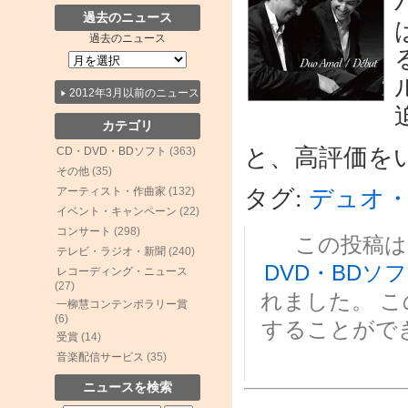
過去のニュース
過去のニュース
2012年3月以前のニュース
カテゴリ
と、高評価を
CD・DVD・BDソフト
(363)
その他
(35)
タグ:
デュオ
アーティスト・作曲家
(132)
イベント・キャンペーン
(22)
コンサート
(298)
この投稿は 20
テレビ・ラジオ・新聞
(240)
DVD・BDソ
レコーディング・ニュース
(27)
れました。 
一柳慧コンテンポラリー賞
(6)
することがで
受賞
(14)
音楽配信サービス
(35)
ニュースを検索