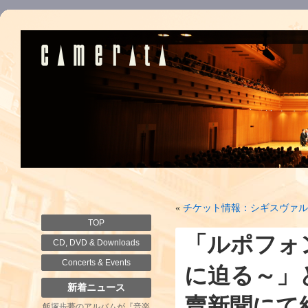
«
チケット情報：シギスヴァル
TOP
「ルポフォ
CD, DVD & Downloads
Concerts & Events
に迫る～」
新着ニュース
賣新聞にて
飯塚歩夢のアルバムが『音楽