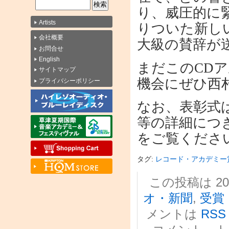
り、威圧的に
Artists
りついた新し
会社概要
大級の賛辞が
お問合せ
English
まだこのCD
サイトマップ
機会にぜひ西
プライバシーポリシー
なお、表彰式
等の詳細につき
をご覧くださ
タグ:
レコード・アカデミー
この投稿は 2014
オ・新聞
,
受賞
メントは
RSS 