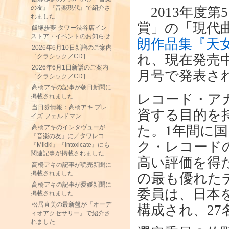
の友』『音楽現代』で紹介さ
2013年度第
れました
賞」の「現代
飯塚歩夢 タワー渋谷店イン
ストア・イベントのお知らせ
朗作品集『天女散
2026年6月10日新譜のご案内
れ、現在発売中
［クラシック／CD］
2026年6月1日新譜のご案内
月号で発表さ
［クラシック／CD］
高橋アキの記事が朝日新聞に
レコード・ア
掲載されました
当日券情報：高橋アキ プレ
資する目的を持
イズ フェルドマン
た。1年間に
高橋アキのインタヴューが
『音楽の友』に／タワレコ
ク・レコード
『Mikiki』『intoxicate』にも
関連記事が掲載されました
高い評価を得
高橋アキの記事が読売新聞に
掲載されました
の最も優れた
高橋アキの記事が愛媛新聞に
委員は、日本
掲載されました
松居直美の最新盤が『オーデ
構成され、2
ィオアクセサリー』で紹介さ
れました