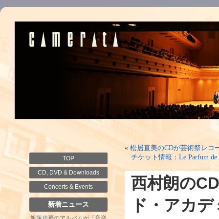
«
松居直美のCDが芸術祭レコ
チケット情報：Le Parfum de Fu
TOP
CD, DVD & Downloads
西村朗のCD
Concerts & Events
ド・アカデ
新着ニュース
飯塚歩夢のアルバムが『音楽