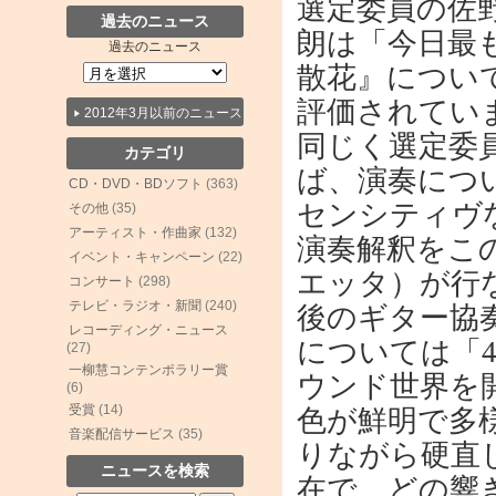
選定委員の佐
過去のニュース
朗は「今日最
過去のニュース
散花』につい
評価されてい
2012年3月以前のニュース
同じく選定委
カテゴリ
ば、演奏につ
CD・DVD・BDソフト
(363)
センシティヴ
その他
(35)
アーティスト・作曲家
(132)
演奏解釈をこ
イベント・キャンペーン
(22)
エッタ）が行
コンサート
(298)
テレビ・ラジオ・新聞
(240)
後のギター協
レコーディング・ニュース
については「
(27)
一柳慧コンテンポラリー賞
ウンド世界を
(6)
受賞
(14)
色が鮮明で多
音楽配信サービス
(35)
りながら硬直
ニュースを検索
在で、どの響