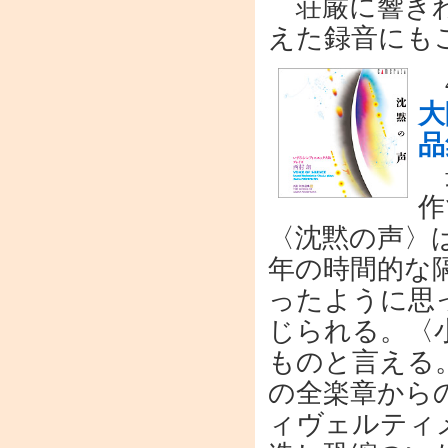
荘厳に響きわ
えた録音にも
4
大
品
最
作
〈沈黙の声〉は
年の時間的な
ったように思
じられる。〈
ものと言える
の全楽章から
ィヴェルティ