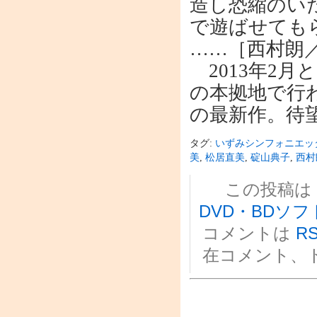
造し恐縮のい
で遊ばせても
……［西村朗
2013年2月と
の本拠地で行
の最新作。待
タグ:
いずみシンフォニエッ
美
,
松居直美
,
碇山典子
,
西村
この投稿は 20
DVD・BDソフ
コメントは
RS
在コメント、