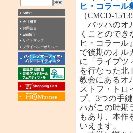
ヒ・コラール集 
（CMCD-151
Artists
会社概要
バッハのオル
お問合せ
くことのでき
English
サイトマップ
ヒ・コラール
プライバシーポリシー
で後期のオル
に「ライプツ
を行なった北
教会にあるオ
ストフ・トロイ
プ、3つの手
ハがこの時期
もあり、本作
いえます。