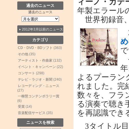
ィーノ・カテ
過去のニュース
年製エラール
過去のニュース
世界初録音、
2012年3月以前のニュース
2
め
カテゴリ
CD・DVD・BDソフト
(363)
で
その他
(35)
今
アーティスト・作曲家
(132)
年
イベント・キャンペーン
(22)
コンサート
(298)
よるプーラン
テレビ・ラジオ・新聞
(240)
れました。完
レコーディング・ニュース
(27)
数々を、フラ
一柳慧コンテンポラリー賞
(6)
る演奏で聴き
受賞
(14)
を再認識でき
音楽配信サービス
(35)
ニュースを検索
3タイトル目