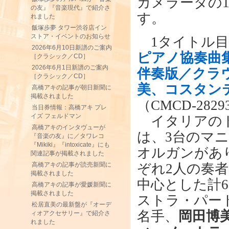
カメラータの1
の友』『音楽現代』で紹介さ
す。
れました
飯塚歩夢 タワー渋谷店イン
ストア・イベントのお知らせ
1タイトル目
2026年6月10日新譜のご案内
ピアノ協奏曲
［クラシック／CD］
2026年6月1日新譜のご案内
伴奏版／クラ
［クラシック／CD］
美、コスタン
高橋アキの記事が朝日新聞に
掲載されました
（CMCD-282
当日券情報：高橋アキ プレ
イズ フェルドマン
イタリアのト
高橋アキのインタヴューが
は、3台のマ
『音楽の友』に／タワレコ
『Mikiki』『intoxicate』にも
オルガンがあ
関連記事が掲載されました
ぞれ2人の奏
高橋アキの記事が読売新聞に
掲載されました
中心とした計
高橋アキの記事が愛媛新聞に
掲載されました
ストラ・パー
松居直美の最新盤が『オーデ
名手、
岡田博
ィオアクセサリー』で紹介さ
れました