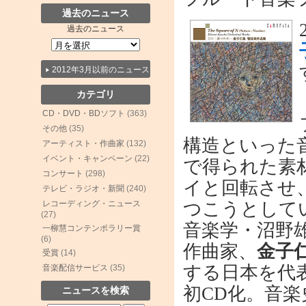
過去のニュース
過去のニュース
2012年3月以前のニュース
カテゴリ
CD・DVD・BDソフト
(363)
その他
(35)
構造といった
アーティスト・作曲家
(132)
イベント・キャンペーン
(22)
で得られた素
コンサート
(298)
イと回転させ
テレビ・ラジオ・新聞
(240)
つこうとして
レコーディング・ニュース
(27)
音楽学・沼野
一柳慧コンテンポラリー賞
(6)
作曲家、
金子
受賞
(14)
する日本を代
音楽配信サービス
(35)
初CD化。音
ニュースを検索