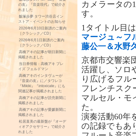
カメラータの1
の友』『音楽現代』で紹介さ
れました
す。
飯塚歩夢 タワー渋谷店イン
ストア・イベントのお知らせ
1タイトル目
2026年6月10日新譜のご案内
［クラシック／CD］
マージュ～フ
2026年6月1日新譜のご案内
藤公一＆水野
［クラシック／CD］
高橋アキの記事が朝日新聞に
掲載されました
京都市交響楽
当日券情報：高橋アキ プレ
活躍し、ソロ
イズ フェルドマン
高橋アキのインタヴューが
り広げるフル
『音楽の友』に／タワレコ
『Mikiki』『intoxicate』にも
フレンチスク
関連記事が掲載されました
マルセル・モ
高橋アキの記事が読売新聞に
掲載されました
た。
高橋アキの記事が愛媛新聞に
演奏活動60年
掲載されました
松居直美の最新盤が『オーデ
の記録でもあ
ィオアクセサリー』で紹介さ
れました
フルート音楽