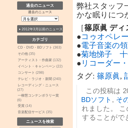
弊社スタッフ
過去のニュース
過去のニュース
かな眠りにつ
［
篠原眞 デ
2012年3月以前のニュース
●
コゥオペレー
カテゴリ
●
電子音楽の領域
CD・DVD・BDソフト
(363)
●
菊地悌子 十
その他
(35)
アーティスト・作曲家
(132)
●
リコーダー
イベント・キャンペーン
(22)
コンサート
(298)
タグ:
篠原眞
,
テレビ・ラジオ・新聞
(240)
レコーディング・ニュース
この投稿は 202
(27)
一柳慧コンテンポラリー賞
BDソフト
,
そ
(6)
受賞
(14)
れました。 
音楽配信サービス
(35)
することがで
ニュースを検索