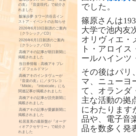
でした。
の友』『音楽現代』で紹介さ
れました
飯塚歩夢 タワー渋谷店イン
篠原さんは19
ストア・イベントのお知らせ
大学で池内友
2026年6月10日新譜のご案内
［クラシック／CD］
オリヴィエ・
2026年6月1日新譜のご案内
［クラシック／CD］
ト・アロイス
高橋アキの記事が朝日新聞に
ールハインツ
掲載されました
当日券情報：高橋アキ プレ
イズ フェルドマン
その後はパリ
高橋アキのインタヴューが
マ、ニューヨ
『音楽の友』に／タワレコ
『Mikiki』『intoxicate』にも
て、オランダ
関連記事が掲載されました
高橋アキの記事が読売新聞に
主な活動の拠
掲載されました
にわたります
高橋アキの記事が愛媛新聞に
掲載されました
品や、電子音
松居直美の最新盤が『オーデ
品を数多く発
ィオアクセサリー』で紹介さ
れました