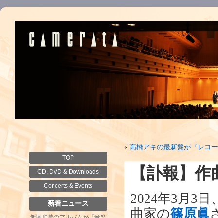
«
高橋アキの最新盤が『レコー
TOP
【訃報】作
CD, DVD & Downloads
Concerts & Events
2024年3月
新着ニュース
曲家の
篠原眞
飯塚歩夢のアルバムが『音楽