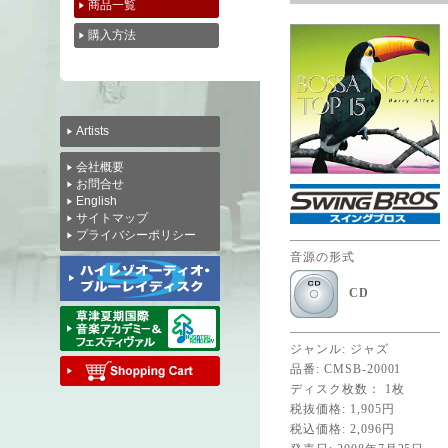
商品一覧
購入方法
Artists
会社概要
お問合せ
English
サイトマップ
プライバシーポリシー
音源の形式
CD
ジャンル: ジャズ
品番: CMSB-20001
ディスク枚数： 1枚
税抜価格: 1,905円
税込価格: 2,096円