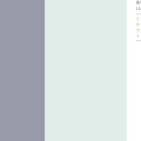
発
JA
ミ
チ
ウ
ト