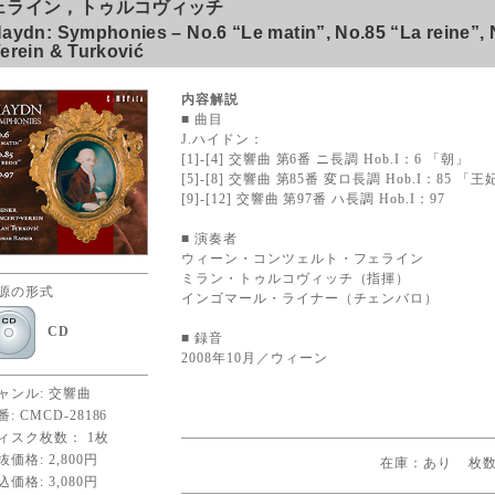
ェライン，トゥルコヴィッチ
aydn: Symphonies – No.6 “Le matin”, No.85 “La reine”, 
erein & Turković
内容解説
■ 曲目
J.ハイドン：
[1]-[4] 交響曲 第6番 ニ長調 Hob.I：6 「朝」
[5]-[8] 交響曲 第85番 変ロ長調 Hob.I：85 「王
[9]-[12] 交響曲 第97番 ハ長調 Hob.I：97
■ 演奏者
ウィーン・コンツェルト・フェライン
ミラン・トゥルコヴィッチ（指揮）
源の形式
インゴマール・ライナー（チェンバロ）
CD
■ 録音
2008年10月／ウィーン
ャンル: 交響曲
番: CMCD-28186
ィスク枚数： 1枚
抜価格: 2,800円
込価格: 3,080円