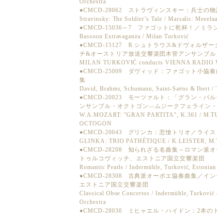
Orchestra
●CMCD-28062 ストラヴィンスキー：兵士の物語
Stravinsky: The Soldier’s Tale / Marsalis: Meeela
●CMCD-15036～7 ファゴットに乾杯！／ミ
Bassoon Extravaganza / Milan Turković
●CMCD-15127 R.シュトラウス&ドヴォル
チ&オーストリア放送交響楽団木管アンサンブル
MILAN TURKOVIĆ conducts VIENNA RADIO
●CMCD-25009 ダヴィッド：ファゴット小
集
David, Brahms, Schumann, Saint-Saëns & Ibert / 
●CMCD-20023 モーツァルト：「グラン・
ンサンブル・オクトゴン―ムジークフェライン
W.A.MOZART: "GRAN PARTITA", K.361 / M
OCTOGON
●CMCD-20043 グリンカ：悲愴トリオ／ラ
GLINKA: TRIO PATHÉTIQUE / K.LEISTER, 
●CMCD-28208 知られざる名曲集～ロマン
トゥルコヴィッチ、エストニア国立交響楽団
Romantic Pearls / Indermühle, Turković, Estonia
●CMCD-28308 古典派オーボエ協奏曲集／
エストニア国立交響楽団
Classical Oboe Concertos / Indermühle, Turkovi
Orchestra
●CMCD-28030 ミヒャエル・ハイドン：2