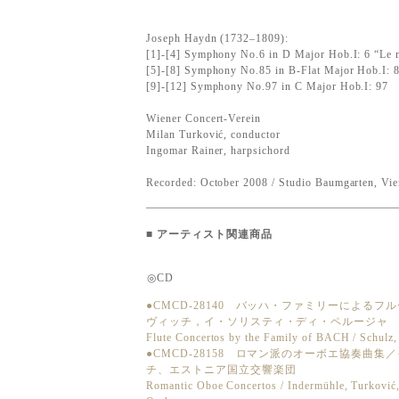
Joseph Haydn (1732–1809):
[1]-[4] Symphony No.6 in D Major Hob.I: 6 “Le 
[5]-[8] Symphony No.85 in B-Flat Major Hob.I: 8
[9]-[12] Symphony No.97 in C Major Hob.I: 97
Wiener Concert-Verein
Milan Turković, conductor
Ingomar Rainer, harpsichord
Recorded: October 2008 / Studio Baumgarten, Vi
■
アーティスト関連商品
◎CD
●CMCD-28140 バッハ・ファミリーによる
ヴィッチ，イ・ソリスティ・ディ・ペルージャ
Flute Concertos by the Family of BACH / Schul
●CMCD-28158 ロマン派のオーボエ協奏曲
チ、エストニア国立交響楽団
Romantic Oboe Concertos / Indermühle, Turković