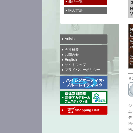
商品一覧
H
購入方法
V
Artists
会社概要
お問合せ
English
サイトマップ
プライバシーポリシー
音
ジ
品
デ
税
税