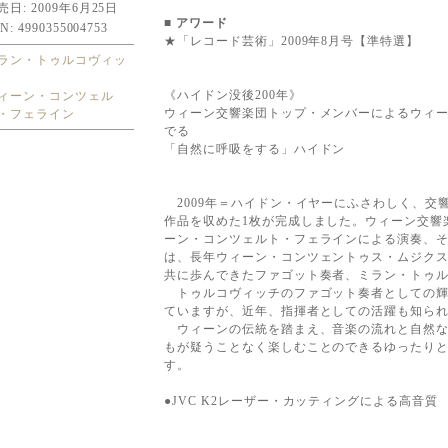
売日: 2009年6月25日
■
アワード
N: 4990355004753
★「レコード芸術」2009年8月号【準特選】
ラン・トゥルコヴィッ
《ハイドン没後200年》
ィーン・コンツェル
ウィーン交響楽団トップ・メンバーによるウィ
・フェライン
でる
「自然に呼吸をする」ハイドン
2009年＝ハイドン・イヤーにふさわしく、交
作品を収めた1枚が完成しました。ウィーン交響
ーン・コンツェルト・フェラインによる演奏、
は、長年ウィーン・コンツェントゥス・ムジク
共に歩んできたファゴット奏者、ミラン・トゥ
トゥルコヴィッチのファゴット奏者としての輝
ていますが、近年、指揮者としての活躍も知ら
ウィーンの伝統を踏まえ、音楽の流れと自然な
もが疑うことなく楽しむことのできるゆったり
す。
●JVC K2レーザー・カッティングによる高音質