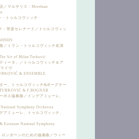
／マルサリス：Meeelaan
an
ラン・トゥルコヴィッチ
ザーク：管楽セレナード／トゥルコヴィッ
 WINDS
協奏曲／ミラン・トゥルコヴィッチ名演
The Art of Milan Turković
パルティータ」／トゥルコヴィッチ＆ア
・ライヴ
.TURKOVIĆ & ENSEMBLE
イスター、トゥルコヴィッチ&ボーグナー
M.TURKOVIĆ & F.BOGNÁR
派オーボエ協奏曲／インデアミューレ、
n National Symphony Orchestra
インデアミューレ、トゥルコヴィッチ、
ć & Estonian National Symphony
本のトロンボーンのための協奏曲／ウィー