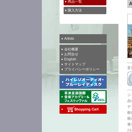
商品一覧
A
購入方法
Artists
会社概要
お問合せ
English
サイトマップ
音
プライバシーポリシー
ジ
品
デ
税
税
発
JA