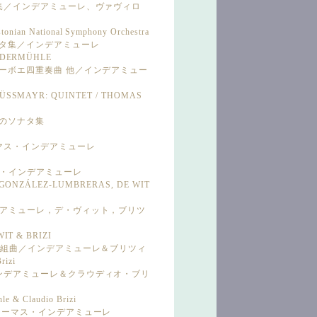
奏曲集／インデアミューレ、ヴァヴィロ
stonian National Symphony Orchestra
ソナタ集／インデアミューレ
INDERMÜHLE
：オーボエ四重奏曲 他／インデアミュー
ÜSSMAYR: QUINTET / THOMAS
めのソナタ集
ーマス・インデアミューレ
マス・インデアミューレ
 GONZÁLEZ-LUMBRERAS, DE WIT
ンデアミューレ，デ・ヴィット，ブリツ
IT & BRIZI
6つの組曲／インデアミューレ＆ブリツィ
rizi
インデアミューレ＆クラウディオ・ブリ
 & Claudio Brizi
／トーマス・インデアミューレ