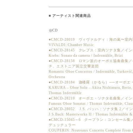
■
アーティスト関連商品
◎CD
●CMCD-28019 ヴィヴァルディ：海の嵐〜室
VIVALDI: Chamber Music
●CMCD-28145 クレプス：室内ソナタ集／
Krebs: Sonate da camera / Indermühle, Brizi
●CMCD-28158 ロマン派のオーボエ協奏曲
チ、エストニア国立交響楽団
Romantic Oboe Concertos / Indermühle, Turković
Orchestra
●CMCD-28184 迦楼羅（かるら）──オー
KARURA – Oboe Solo – Akira Nishimura, Berio, Si
Thomas Indermühle
●CMCD-28219 オーボエ・ソナタ名曲集／
Famous Oboe Sonatas / Thomas Indermühle, Claud
●CMCD-28052 J.S. バッハ：ソナタ集 2
J.S.Bach: Masterworks II / Thomas Indermühle & 
●CMCD-15045～6 クープラン：コンセー
デュッチュラー
COUPERIN: Nouveaux Concerts Complete From C