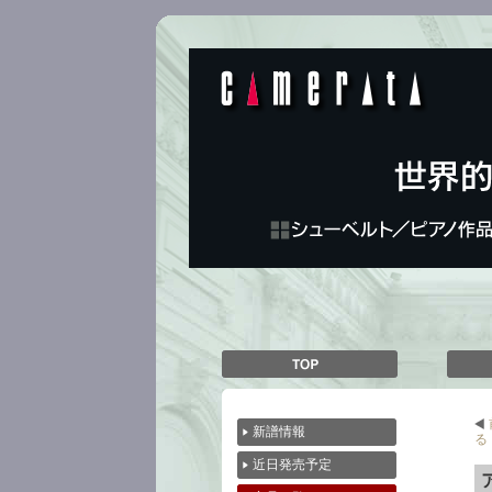
前
新譜情報
る
近日発売予定