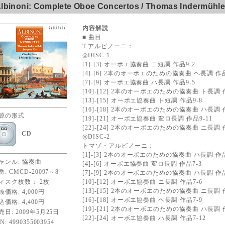
lbinoni: Complete Oboe Concertos / Thomas Indermühl
内容解説
■ 曲目
T.アルビノーニ：
◎DISC-1
[1]-[3] オーボエ協奏曲 ニ短調 作品9-2
[4]-[6] 2本のオーボエのための協奏曲 ヘ長調 作品
[7]-[9] オーボエ協奏曲 ハ長調 作品9-5
[10]-[12] 2本のオーボエのための協奏曲 ト長調 
[13]-[15] オーボエ協奏曲 ト短調 作品9-8
[16]-[18] 2本のオーボエのための協奏曲 ハ長調 
源の形式
[19]-[21] オーボエ協奏曲 変ロ長調 作品9-11
[22]-[24] 2本のオーボエのための協奏曲 ニ長調 作
CD
◎DISC-2
トマゾ・アルビノーニ：
[1]-[3] 2本のオーボエのための協奏曲 ハ長調 作品
ャンル: 協奏曲
[4]-[6] オーボエ協奏曲 変ロ長調 作品7-3
番: CMCD-20097～8
[7]-[9] 2本のオーボエのための協奏曲 ハ長調 作品
ィスク枚数： 2枚
[10]-[12] オーボエ協奏曲 ニ長調 作品7-6
[13]-[15] 2本のオーボエのための協奏曲 ニ長調 
抜価格: 4,000円
[16]-[18] オーボエ協奏曲 ヘ長調 作品7-9
込価格: 4,400円
[19]-[21] 2本のオーボエのための協奏曲 ハ長調 作
売日: 2009年5月25日
[22]-[24] オーボエ協奏曲 ハ長調 作品7-12
N: 4990355003954