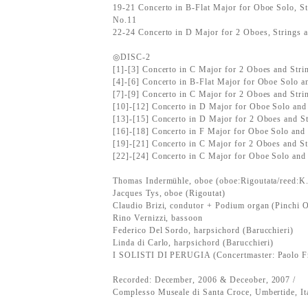
19-21 Concerto in B-Flat Major for Oboe Solo, S
No.11
22-24 Concerto in D Major for 2 Oboes, Strings
◎DISC-2
[1]-[3] Concerto in C Major for 2 Oboes and Str
[4]-[6] Concerto in B-Flat Major for Oboe Solo a
[7]-[9] Concerto in C Major for 2 Oboes and Str
[10]-[12] Concerto in D Major for Oboe Solo and
[13]-[15] Concerto in D Major for 2 Oboes and S
[16]-[18] Concerto in F Major for Oboe Solo and
[19]-[21] Concerto in C Major for 2 Oboes and S
[22]-[24] Concerto in C Major for Oboe Solo and
Thomas Indermühle, oboe (oboe:Rigoutata/reed:K
Jacques Tys, oboe (Rigoutat)
Claudio Brizi, condutor + Podium organ (Pinchi O
Rino Vernizzi, bassoon
Federico Del Sordo, harpsichord (Barucchieri)
Linda di Carlo, harpsichord (Barucchieri)
I SOLISTI DI PERUGIA (Concertmaster: Paolo Fr
Recorded: December, 2006 & Deceober, 2007 /
Complesso Museale di Santa Croce, Umbertide, It