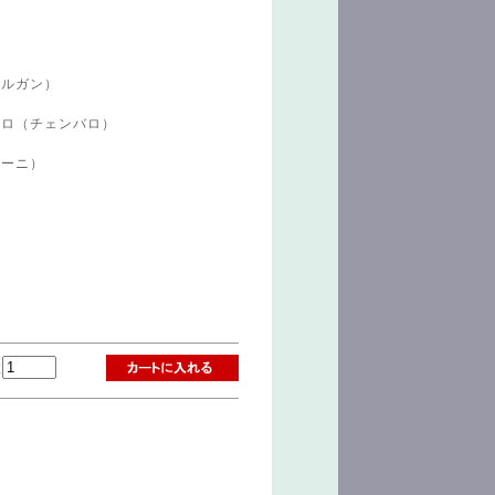
オルガン）
ルロ（チェンバロ）
キーニ）