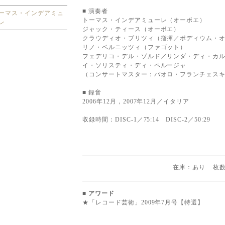
■ 演奏者
ーマス・インデアミュ
トーマス・インデアミューレ（オーボエ）
レ
ジャック・ティース（オーボエ）
クラウディオ・ブリツィ（指揮／ポディウム・
リノ・ベルニッツィ（ファゴット）
フェデリコ・デル・ゾルド／リンダ・ディ・カ
イ・ソリスティ・ディ・ペルージャ
（コンサートマスター：パオロ・フランチェス
■ 録音
2006年12月，2007年12月／イタリア
収録時間：DISC-1／75:14 DISC-2／50:29
■
アワード
★「レコード芸術」2009年7月号【特選】