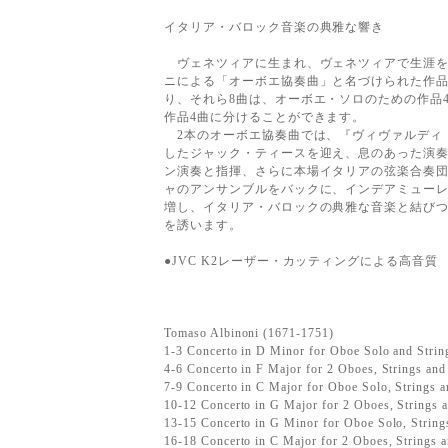
イタリア・バロック音楽の典雅な響き
ヴェネツィアに生まれ、ヴェネツィアで生涯を
ニによる「オーボエ協奏曲」と名づけられた作品
り、それら8曲は、オーボエ・ソロのための作品
作品4曲に分けることができます。
2本のオーボエ協奏曲では、『ヴィヴァルディ
したジャック・ティースを迎え、息のあった演
ン演奏と指揮、さらに本場イタリアの弦楽合奏
ャのアンサンブルをバックに、インデアミュー
増し、イタリア・バロックの典雅な音楽と結び
を誘います。
●JVC K2レーザー・カッティングによる高音質
Tomaso Albinoni (1671-1751)
1-3 Concerto in D Minor for Oboe Solo and Strin
4-6 Concerto in F Major for 2 Oboes, Strings an
7-9 Concerto in C Major for Oboe Solo, Strings 
10-12 Concerto in G Major for 2 Oboes, Strings
13-15 Concerto in G Minor for Oboe Solo, Strin
16-18 Concerto in C Major for 2 Oboes, Strings