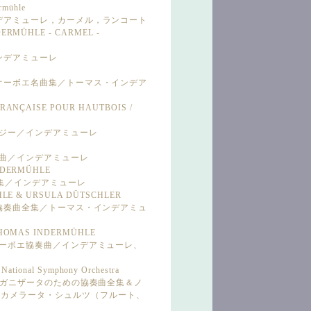
rmühle
ンデアミューレ，カーメル，ランコート
DERMÜHLE - CARMEL -
インデアミューレ
・オーボエ名曲集／トーマス・インデア
FRANÇAISE POUR HAUTBOIS /
ンタジー／インデアミューレ
E
協奏曲／インデアミューレ
INDERMÜHLE
ナタ集／インデアミューレ
ÜHLE & URSULA DÜTSCHLER
ボエ協奏曲全集／トーマス・インデアミュ
THOMAS INDERMÜHLE
派オーボエ協奏曲／インデアミューレ、
n National Symphony Orchestra
・オルガニザータのための協奏曲全集＆ノ
、カメラータ・シュルツ（フルート、