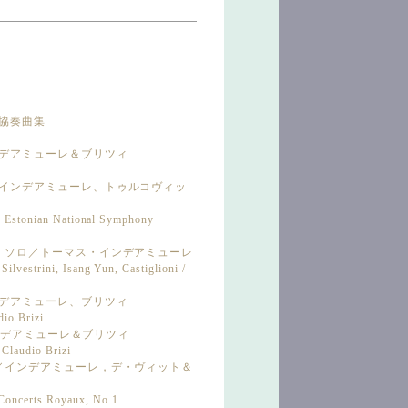
内協奏曲集
インデアミューレ＆ブリツィ
集／インデアミューレ、トゥルコヴィッ
, Estonian National Symphony
ボエ・ソロ／トーマス・インデアミューレ
lvestrini, Isang Yun, Castiglioni /
インデアミューレ、ブリツィ
io Brizi
／インデアミューレ＆ブリツィ
Claudio Brizi
ル集／インデアミューレ，デ・ヴィット＆
oncerts Royaux, No.1