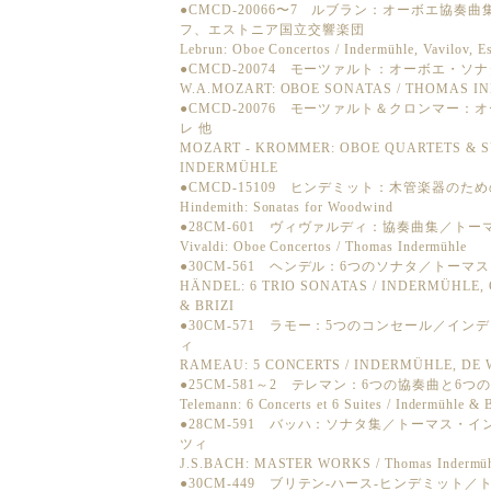
●CMCD-20066〜7 ルブラン：オーボエ協
フ、エストニア国立交響楽団
Lebrun: Oboe Concertos / Indermühle, Vavilov, E
●CMCD-20074 モーツァルト：オーボエ・
W.A.MOZART: OBOE SONATAS / THOMAS 
●CMCD-20076 モーツァルト＆クロンマー
レ 他
MOZART - KROMMER: OBOE QUARTETS & S
INDERMÜHLE
●CMCD-15109 ヒンデミット：木管楽器のた
Hindemith: Sonatas for Woodwind
●28CM-601 ヴィヴァルディ：協奏曲集／ト
Vivaldi: Oboe Concertos / Thomas Indermühle
●30CM-561 ヘンデル：6つのソナタ／トー
HÄNDEL: 6 TRIO SONATAS / INDERMÜHLE,
& BRIZI
●30CM-571 ラモー：5つのコンセール／イ
ィ
RAMEAU: 5 CONCERTS / INDERMÜHLE, DE W
●25CM-581～2 テレマン：6つの協奏曲と
Telemann: 6 Concerts et 6 Suites / Indermühle & B
●28CM-591 バッハ：ソナタ集／トーマス・
ツィ
J.S.BACH: MASTER WORKS / Thomas Indermühle
●30CM-449 ブリテン‐ハース‐ヒンデミット