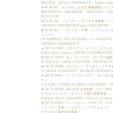
BRITTEN - HAAS - HINDEMITH / Thomas Inde
●30CM-481 オーボエによる三重奏曲集／イ
BEETHOVEN - KROMMER - VRANICKY / IN
RANCOURT
●25CM-249 シューマン：オーボエ名曲集／
THOMAS INDERMÜHLE plays SCHUMANN
●25CM-282 「クープランの墓」～フランス
ミューレ
LE TOMBEAU DE COUPERIN ～ L' OEUVRE 
THOMAS INDERMÜHLE
●CMCD-15066 イタリアン・オペラ・ファ
Italian Opera Fantasy / THOMAS INDERMÜHL
●CMCD-20029 R.シュトラウス：オーボエ
R.STRAUSS: OBOE CONCERTO / THOMAS 
●CMCD-20048 J.S.バッハ：オーボエ・ソ
J.S.BACH: 6 SONATAS / THOMAS INDERM
●CMCD-99001～3 ヴィヴァルディ：オー
ーレ
VIVALDI: COMPLETE OBOE CONCERTOS / 
●CMCD-28208 知られざる名曲集～ロマン
トゥルコヴィッチ、エストニア国立交響楽団
Romantic Pearls / Indermühle, Turković, Estonia
●CMCD-99062～4 ハイドン：2つのリラ
ットゥルノ全集／シュルツ、インデアミューレ
オーボエと室内管弦楽版）