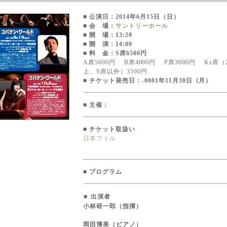
■
公演日
：
2014年6月15日（日）
■
会 場
：
サントリーホール
■
開 場
：
13:20
■
開 演
：
14:00
■
料 金
：
S席6500円
A席5000円 B席4000円 P席3000円 Ks席（
上、S席以外）3500円
■
チケット発売日
：
-0001年11月30日（月）
■
主催
：
■
チケット取扱い
日本フィル
■
プログラム
■
出演者
小林研一郎（指揮）
岡田博美（ピアノ）