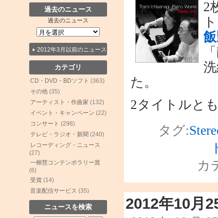
2
過去のニュース
ト
過去のニュース
飯
「
2012年3月以前のニュース
洗
カテゴリ
た。
CD・DVD・BDソフト
(363)
その他
(35)
2タイトルと
アーティスト・作曲家
(132)
イベント・キャンペーン
(22)
コンサート
(298)
タグ:
Stere
テレビ・ラジオ・新聞
(240)
レコーディング・ニュース
(27)
カ
一柳慧コンテンポラリー賞
(6)
受賞
(14)
音楽配信サービス
(35)
2012年10
ニュースを検索