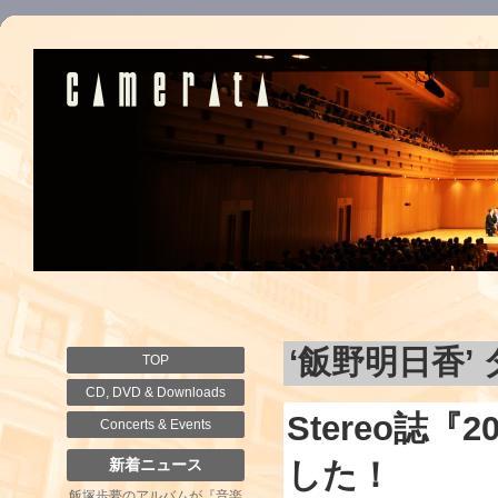
‘飯野明日香’
TOP
CD, DVD & Downloads
Stereo誌
Concerts & Events
新着ニュース
した！
飯塚歩夢のアルバムが『音楽