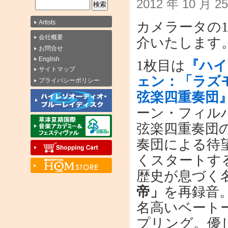
2012 年 10 月 
Artists
カメラータの1
会社概要
介いたします
お問合せ
English
1枚目は
『ハイ
サイトマップ
ェン：「ラズ
プライバシーポリシー
弦楽四重奏団
ーン・フィル
弦楽四重奏団
奏団による待
くスタートす
歴史が息づく
帝」
を再録音
名高いベート
プリング。優