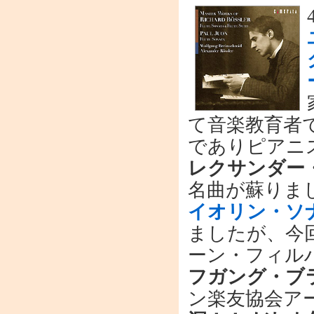
て音楽教育者
でありピアニ
レクサンダー
名曲が蘇りまし
イオリン・ソ
ましたが、今
ーン・フィル
フガング・ブ
ン楽友協会ア