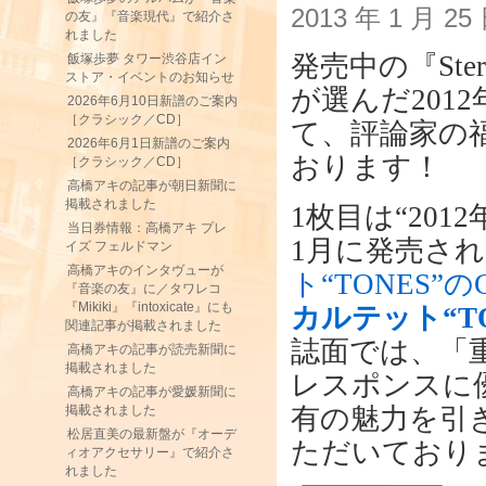
2013 年 1 月 2
の友』『音楽現代』で紹介さ
れました
発売中の『Ste
飯塚歩夢 タワー渋谷店イン
ストア・イベントのお知らせ
が選んだ201
2026年6月10日新譜のご案内
［クラシック／CD］
て、評論家の
2026年6月1日新譜のご案内
おります！
［クラシック／CD］
高橋アキの記事が朝日新聞に
掲載されました
1枚目は“201
当日券情報：高橋アキ プレ
1月に発売さ
イズ フェルドマン
高橋アキのインタヴューが
ト“TONES”の
『音楽の友』に／タワレコ
『Mikiki』『intoxicate』にも
カルテット“TO
関連記事が掲載されました
誌面では、「
高橋アキの記事が読売新聞に
掲載されました
レスポンスに
高橋アキの記事が愛媛新聞に
有の魅力を引
掲載されました
松居直美の最新盤が『オーデ
ただいており
ィオアクセサリー』で紹介さ
れました