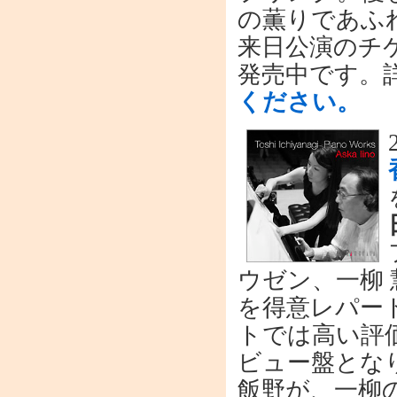
の薫りであふ
来日公演のチ
発売中です。
ください。
ウゼン、一柳
を得意レパー
トでは高い評
ビュー盤とな
飯野が、一柳