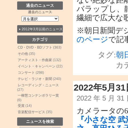
過去のニュース
バラップし、
過去のニュース
繊細で広大な
※朝日新聞デ
2012年3月以前のニュース
のページ
で記
カテゴリ
CD・DVD・BDソフト
(363)
タグ:
朝
その他
(35)
アーティスト・作曲家
(132)
カ
イベント・キャンペーン
(22)
コンサート
(298)
テレビ・ラジオ・新聞
(240)
2022年5月
レコーディング・ニュース
(27)
一柳慧コンテンポラリー賞
2022 年 5 月 3
(6)
受賞
(14)
カメラータの6
音楽配信サービス
(35)
『小さな空 
ニュースを検索