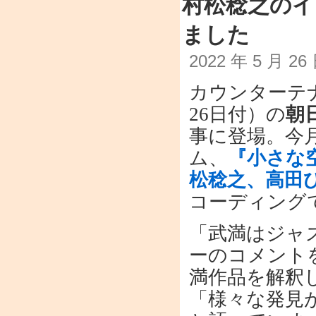
村松稔之のイ
ました
2022 年 5 月 2
カウンターテ
26日付）の
朝
事に登場。今
ム、
『小さな
松稔之、高田
コーディング
「武満はジャ
ーのコメント
満作品を解釈
「様々な発見