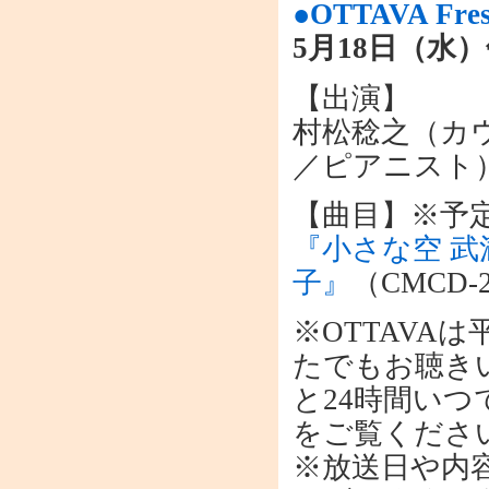
●OTTAVA Fres
5月18日（水）午
【出演】
村松稔之（カ
／ピアニスト
【曲目】※予
『小さな空 
子』
（CMCD-
※OTTAVA
たでもお聴きい
と24時間い
をご覧くださ
※放送日や内