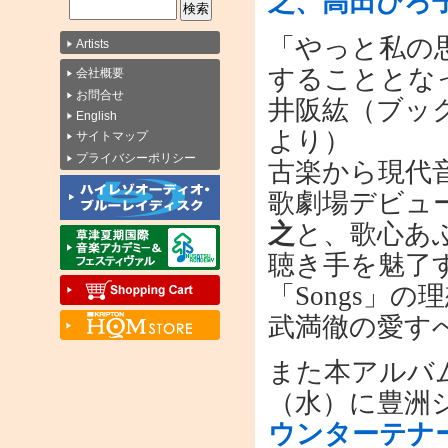
之、高田ひろ
「やっと私の思
Artists
することとな
会社概要
お問合せ
井阪紘（ブッ
English
より）
サイトマップ
プライバシーポリシー
古楽から現代
歌劇場デビュ
之
と、歌心あ
聴き手を魅了
「Songs」
武満徹の愛す
また本アルバ
（水）に豊洲
ウンターテナー