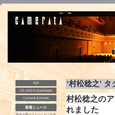
‘村松稔之’ 
TOP
CD, DVD & Downloads
村松稔之のア
Concerts & Events
新着ニュース
れました
飯塚歩夢のアルバムが『音楽