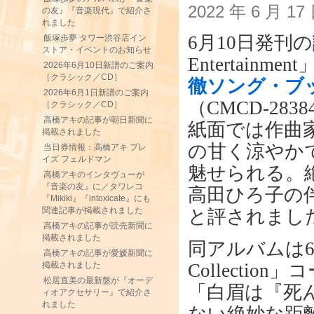
2022 年 6 月 1
の友』『音楽現代』で紹介さ
れました
6月10日発刊の
飯塚歩夢 タワー渋谷店イン
ストア・イベントのお知らせ
Entertainm
2026年6月10日新譜のご案内
［クラシック／CD］
徹ソング・ブ
2026年6月1日新譜のご案内
（CMCD-28
［クラシック／CD］
高橋アキの記事が朝日新聞に
紙面では作曲
掲載されました
の甘く涼やか
当日券情報：高橋アキ プレ
イズ フェルドマン
魅せられる。
高橋アキのインタヴューが
『音楽の友』に／タワレコ
高田ひろ子の
『Mikiki』『intoxicate』にも
関連記事が掲載されました
と評されまし
高橋アキの記事が読売新聞に
掲載されました
同アルバムは6
高橋アキの記事が愛媛新聞に
Collecti
掲載されました
松居直美の最新盤が『オーデ
「白眉は『死
ィオアクセサリー』で紹介さ
れました
ない絶妙な距