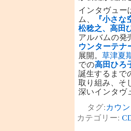
インタヴュー
ム、
『小さな
松稔之、高田
アルバムの発
ウンターテナー
展開。
草津夏
での
高田ひろ
誕生するまで
取り組み、そ
深いインタヴ
タグ:
カウン
カテゴリー:
C