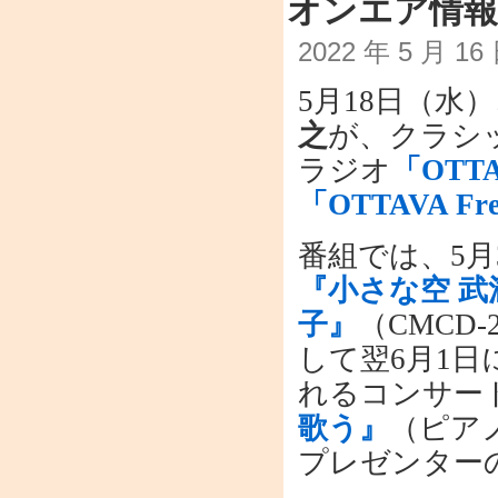
オンエア情報：
2022 年 5 月 1
5月18日（水
之
が、クラシ
ラジオ
「OTT
「OTTAVA Fr
番組では、5月
『小さな空 
子』
（CMCD
して翌6月1
れるコンサー
歌う』
（ピア
プレゼンター