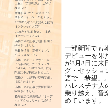
の友』『音楽現代』で紹介さ
れました
飯塚歩夢 タワー渋谷店イン
ストア・イベントのお知らせ
2026年6月10日新譜のご案内
［クラシック／CD］
2026年6月1日新譜のご案内
［クラシック／CD］
高橋アキの記事が朝日新聞に
掲載されました
一部新聞でも
当日券情報：高橋アキ プレ
デビューを果
イズ フェルドマン
高橋アキのインタヴューが
が8月8日に来
『音楽の友』に／タワレコ
『Mikiki』『intoxicate』にも
グ・セッショ
関連記事が掲載されました
語で「希望」
高橋アキの記事が読売新聞に
掲載されました
パレスチナ人
高橋アキの記事が愛媛新聞に
掲載されました
乗り越え、音
松居直美の最新盤が『オーデ
めています。
ィオアクセサリー』で紹介さ
れました